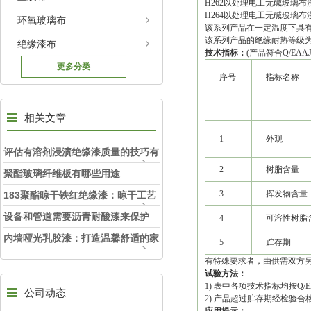
H262以处理电工无碱玻璃
H264以处理电工无碱玻璃
环氧玻璃布
该系列产品在一定温度下具
该系列产品的绝缘耐热等级为H级(
绝缘漆布
技术指标：
(产品符合Q/EAAJ
更多分类
序号
指标名称
相关文章
1
外观
评估有溶剂浸渍绝缘漆质量的技巧有
2
树脂含量
哪些？
聚酯玻璃纤维板有哪些用途
3
挥发物含量
183聚酯晾干铁红绝缘漆：晾干工艺
便捷，提升施工效率
设备和管道需要沥青耐酸漆来保护
4
可溶性树脂
内墙哑光乳胶漆：打造温馨舒适的家
5
贮存期
居环境
有特殊要求者，由供需双方
试验方法：
1) 表中各项技术指标均按Q/E
公司动态
2) 产品超过贮存期经检验合