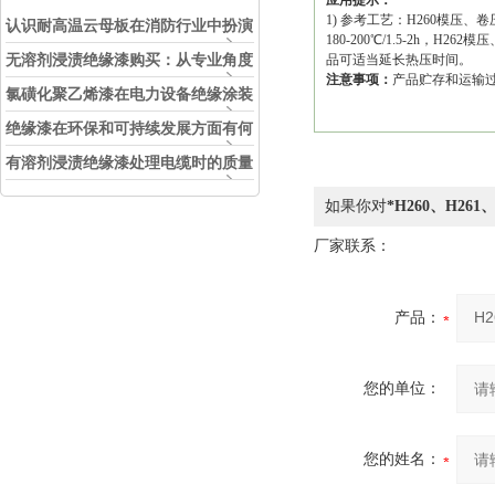
应用提示：
1) 参考工艺：H260模压、卷压在1
认识耐高温云母板在消防行业中扮演
180-200℃/1.5-2h，H
的角色
无溶剂浸渍绝缘漆购买：从专业角度
品可适当延长热压时间。
注意事项：
产品贮存和运输
看如何选择
氯磺化聚乙烯漆在电力设备绝缘涂装
中的实际应用效果
绝缘漆在环保和可持续发展方面有何
考虑？
有溶剂浸渍绝缘漆处理电缆时的质量
和安全性考虑因素
如果你对
*H260、H26
厂家联系：
产品：
您的单位：
您的姓名：