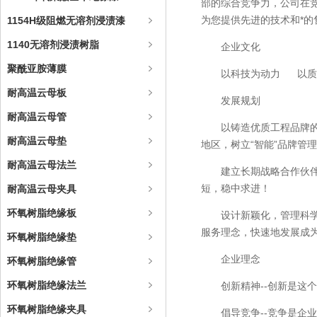
部的综合竞争力，公司在
为您提供先进的技术和*
1154H级阻燃无溶剂浸渍漆
1140无溶剂浸渍树脂
企业文化
聚酰亚胺薄膜
以科技为动力 以质
耐高温云母板
发展规划
耐高温云母管
以铸造优质工程品牌
耐高温云母垫
地区，树立“智能”品牌
耐高温云母法兰
建立长期战略合作伙
短，稳中求进！
耐高温云母夹具
环氧树脂绝缘板
设计新颖化，管理科学
服务理念，快速地发展成
环氧树脂绝缘垫
企业理念
环氧树脂绝缘管
环氧树脂绝缘法兰
创新精神--创新是
环氧树脂绝缘夹具
倡导竞争--竞争是企