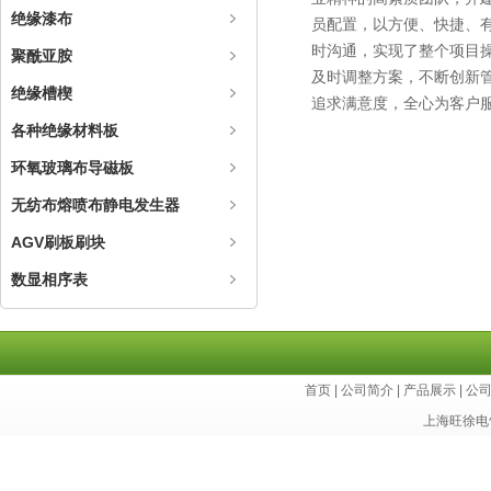
绝缘漆布
员配置，以方便、快捷、
时沟通，实现了整个项目
聚酰亚胺
及时调整方案，不断创新
绝缘槽楔
追求满意度，全心为客户服
各种绝缘材料板
环氧玻璃布导磁板
无纺布熔喷布静电发生器
AGV刷板刷块
数显相序表
首页
|
公司简介
|
产品展示
|
公
上海旺徐电