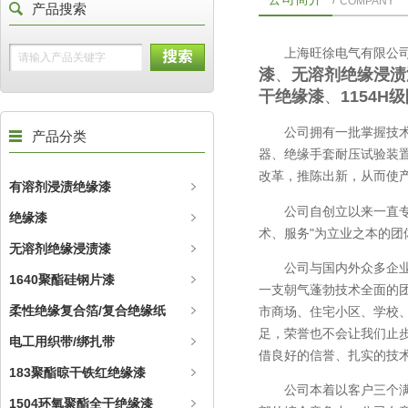
COMPANY
产品搜索
上海旺徐电气有限公
漆
、
无溶剂绝缘浸渍
干绝缘漆
、
1154
公司拥有一批掌握技
产品分类
器、绝缘手套耐压试验装置
改革，推陈出新，从而使
有溶剂浸渍绝缘漆
公司自创立以来一直
绝缘漆
术、服务"为立业之本的团
无溶剂绝缘浸渍漆
公司与国内外众多企
1640聚酯硅钢片漆
一支朝气蓬勃技术全面的团
柔性绝缘复合箔/复合绝缘纸
市商场、住宅小区、学校
足，荣誉也不会让我们止
电工用织带/绑扎带
借良好的信誉、扎实的技
183聚酯晾干铁红绝缘漆
公司本着以客户三个满
1504环氧聚酯全干绝缘漆