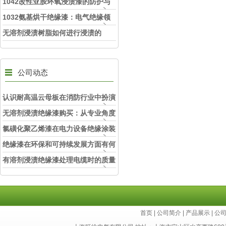
1042改性亚胺环氧浸渍漆的防护与
持久耐用
1032氨基烘干绝缘漆：电气绝缘领
域的“防护铠甲“
无溶剂浸渍树脂如何进行浸渍的
公司动态
认识耐高温云母板在消防行业中扮演
的角色
无溶剂浸渍绝缘漆购买：从专业角度
看如何选择
氯磺化聚乙烯漆在电力设备绝缘涂装
中的实际应用效果
绝缘漆在环保和可持续发展方面有何
考虑？
有溶剂浸渍绝缘漆处理电缆时的质量
和安全性考虑因素
首页
|
公司简介
|
产品展示
|
公