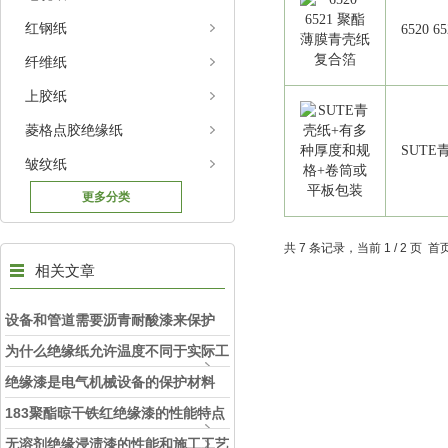
红钢纸
6520
纤维纸
上胶纸
菱格点胶绝缘纸
SUT
皱纹纸
更多分类
共 7 条记录，当前 1 / 2 页
相关文章
设备和管道需要沥青耐酸漆来保护
为什么绝缘纸允许温度不同于实际工
作温度
绝缘漆是电气机械设备的保护材料
183聚酯晾干铁红绝缘漆的性能特点
介绍
无溶剂绝缘浸渍漆的性能和施工工艺