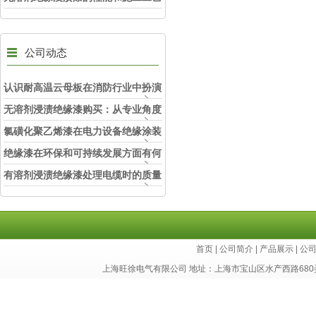
公司动态
认识耐高温云母板在消防行业中扮演
的角色
无溶剂浸渍绝缘漆购买：从专业角度
看如何选择
氯磺化聚乙烯漆在电力设备绝缘涂装
中的实际应用效果
绝缘漆在环保和可持续发展方面有何
考虑？
有溶剂浸渍绝缘漆处理电缆时的质量
和安全性考虑因素
首页
|
公司简介
|
产品展示
|
公
上海旺徐电气有限公司 地址：上海市宝山区水产西路680弄