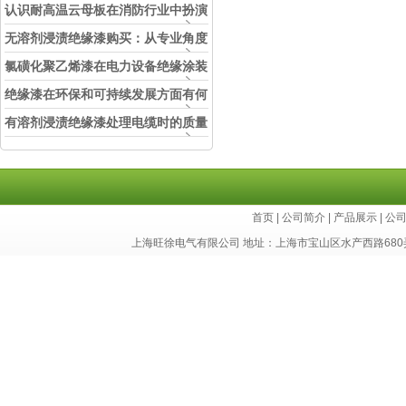
认识耐高温云母板在消防行业中扮演
的角色
无溶剂浸渍绝缘漆购买：从专业角度
看如何选择
氯磺化聚乙烯漆在电力设备绝缘涂装
中的实际应用效果
绝缘漆在环保和可持续发展方面有何
考虑？
有溶剂浸渍绝缘漆处理电缆时的质量
和安全性考虑因素
首页
|
公司简介
|
产品展示
|
公
上海旺徐电气有限公司 地址：上海市宝山区水产西路680弄