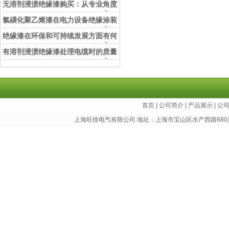
的角色
无溶剂浸渍绝缘漆购买：从专业角度
看如何选择
氯磺化聚乙烯漆在电力设备绝缘涂装
中的实际应用效果
绝缘漆在环保和可持续发展方面有何
考虑？
有溶剂浸渍绝缘漆处理电缆时的质量
和安全性考虑因素
首页
|
公司简介
|
产品展示
|
公
上海旺徐电气有限公司 地址：上海市宝山区水产西路680弄