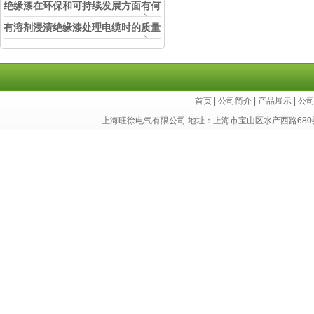
中的实际应用效果
绝缘漆在环保和可持续发展方面有何
考虑？
有溶剂浸渍绝缘漆处理电缆时的质量
和安全性考虑因素
首页
|
公司简介
|
产品展示
|
公
上海旺徐电气有限公司 地址：上海市宝山区水产西路680弄