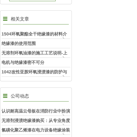
相关文章
1504环氧聚酯全干绝缘漆的材料介
绍
绝缘漆的使用范围
无溶剂环氧油漆的施工工艺说明-上
海旺徐电气
电机与绝缘漆密不可分
1042改性亚胺环氧浸渍漆的防护与
持久耐用
公司动态
认识耐高温云母板在消防行业中扮演
的角色
无溶剂浸渍绝缘漆购买：从专业角度
看如何选择
氯磺化聚乙烯漆在电力设备绝缘涂装