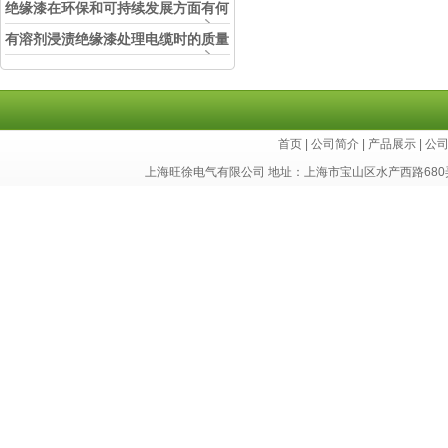
中的实际应用效果
绝缘漆在环保和可持续发展方面有何
考虑？
有溶剂浸渍绝缘漆处理电缆时的质量
和安全性考虑因素
首页
|
公司简介
|
产品展示
|
公
上海旺徐电气有限公司 地址：上海市宝山区水产西路680弄