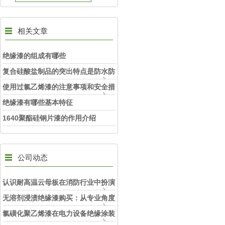
相关文章
绝缘漆的组成有哪些
复合硅酸盐制品的突出特点是防水防
潮
使用过氯乙烯漆的注意事项和安全措
施
绝缘漆有哪些基本特征
1640聚酯硅钢片漆的作用介绍
公司动态
认识耐高温云母板在消防行业中扮演
的角色
无溶剂浸渍绝缘漆购买：从专业角度
看如何选择
氯磺化聚乙烯漆在电力设备绝缘涂装