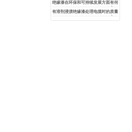
中的实际应用效果
绝缘漆在环保和可持续发展方面有何
考虑？
有溶剂浸渍绝缘漆处理电缆时的质量
和安全性考虑因素