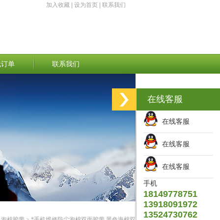
加入收藏
|
设为首页
|
联系我们
线订单
联系我们
在线客服
在线客服
在线客服
在线客服
手机
18149778751
13918091972
13524730762
>
泡棉胶带
> *手机维修防尘泡棉双面胶带 黑色海棉双