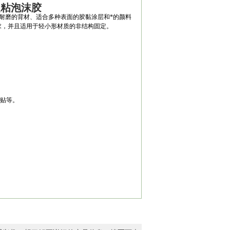
超粘泡沫胶
耐磨的背材、适合多种表面的胶黏涂层和*的颜料
求，并且适用于轻小形材质的非结构固定。
粘贴等。