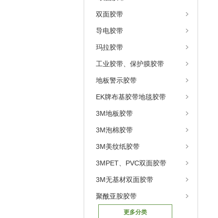
双面胶带
导电胶带
玛拉胶带
工业胶带、保护膜胶带
地板警示胶带
EK牌布基胶带地毯胶带
3M地板胶带
3M泡棉胶带
3M美纹纸胶带
3MPET、PVC双面胶带
3M无基材双面胶带
聚酰亚胺胶带
更多分类