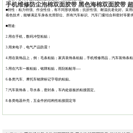
手机维修防尘泡棉双面胶带 黑色海棉双面胶带 
■特性：粘力特强、作业性佳，有不同形状规格；抗折性强、耐温抗老化好。采用
着色技术，能够满足车身各光滑部位、所有汽车标识、汽车门窗结合和密封等要
■用途:
2.用在手机，数码冲型粘贴；
3.用来电子，电气产品防震！
4.用在装饰品上，例：毛条粘贴；家具装饰条粘贴，手机维修用品，汽车装饰条
5.用在汽车一般粘贴，铭牌粘贴，雨刮粘帖等----
6.各类汽车、摩托车铭牌标记字母的粘贴。
7.汽车装饰条，导水条，密封条，车内处嵌板的粘接固定。
8.各类电器外壳，五金件的结构性粘接固定等