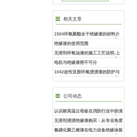
相关文章
1504环氧聚酯全干绝缘漆的材料介
绍
绝缘漆的使用范围
无溶剂环氧油漆的施工工艺说明-上
海旺徐电气
电机与绝缘漆密不可分
1042改性亚胺环氧浸渍漆的防护与
持久耐用
公司动态
认识耐高温云母板在消防行业中扮演
的角色
无溶剂浸渍绝缘漆购买：从专业角度
看如何选择
氯磺化聚乙烯漆在电力设备绝缘涂装