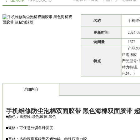
PRODUCTS
名称
手机维
更新时间
2024-0
访问量
1672
产品名
粘泡沫胶
特点
产品型号:
粘力特强
化好。}
详细内容
手机维修防尘泡棉双面胶带 黑色海棉双面胶带 
■颜色：离型膜:绿色,胶体:黑色
■规格：可任意分切各种宽度
■基材：多种厚度高级聚乙烯泡棉、特殊压克力胶