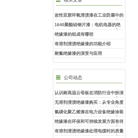
改性亚胺环氧浸渍漆在工业防腐中的
重要意义
1640聚酯硅钢片漆：电机电器的绝
缘守护天使
绝缘漆的组成有哪些
有溶剂浸渍绝缘漆的功能介绍
耐氟绝缘漆的演变与应用
公司动态
认识耐高温云母板在消防行业中扮演
的角色
无溶剂浸渍绝缘漆购买：从专业角度
看如何选择
氯磺化聚乙烯漆在电力设备绝缘涂装
中的实际应用效果
绝缘漆在环保和可持续发展方面有何
考虑？
有溶剂浸渍绝缘漆处理电缆时的质量