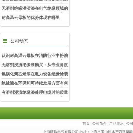
潮
无溶剂绝缘浸渍漆在电气绝缘领域的
创新应用
耐高温云母板的优势体现在哪里
公司动态
认识耐高温云母板在消防行业中扮演
的角色
无溶剂浸渍绝缘漆购买：从专业角度
看如何选择
氯磺化聚乙烯漆在电力设备绝缘涂装
中的实际应用效果
绝缘漆在环保和可持续发展方面有何
考虑？
有溶剂浸渍绝缘漆处理电缆时的质量
和安全性考虑因素
首页
|
公司简介
|
产品展示
|
公
上海旺徐电气有限公司 地址：上海市宝山区水产西路680弄