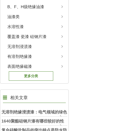
B、F、H级绝缘油漆
油漆类
水溶性漆
覆盖漆 瓷漆 硅钢片漆
无溶剂浸渍漆
有溶剂绝缘漆
表面绝缘磁漆
更多分类
相关文章
无溶剂绝缘浸渍漆：电气领域的绿色
革新力量
1640聚酯硅钢片漆有哪些较好的性
能
复合硅酸盐制品的突出特点是防水防