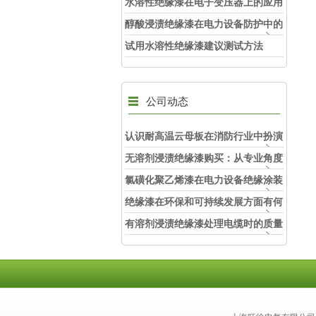
重要意义
水溶性绝缘漆在电子变压器上的应用
醇酸浸渍绝缘漆在电力设备防护中的
应用
试用水溶性绝缘漆建议测试方法
公司动态
认识耐高温云母板在消防行业中扮演
的角色
无溶剂浸渍绝缘漆购买：从专业角度
看如何选择
氯磺化聚乙烯漆在电力设备绝缘涂装
中的实际应用效果
绝缘漆在环保和可持续发展方面有何
考虑？
有溶剂浸渍绝缘漆处理电缆时的质量
和安全性考虑因素