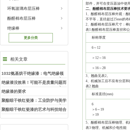
部件，并可在变压器油中使
环氧玻璃布层压棒
二、酚醛棉布层压棒技术要
1、酚醛棉布层压棒外观：
酚醛棉布层压棒
不平等，直径超过25mm的
2、酚醛棉布层压棒尺寸：棒
绝缘棒
表1 酚醛棉布层压棒直径和
标称厚度
更多分类
6～12
＞12～16
相关文章
＞16～28
1032氨基烘干绝缘漆：电气绝缘领
3、翘曲见表2。
4、机械加工后不应有分层和
域的“防护铠甲“
绝缘漆没效果！可能不是质量问题而
表2 翘曲
是性能受制
绝缘漆的要求
标准直径(mm)
聚酯晾干铁红瓷漆：工业防护与美学
6
的融合
聚酯晾干铁红瓷漆的艺术与科技结合
＞6～19
＞19
5、酚醛棉布层压棒物理、机
表3 物理、机械和介电性能