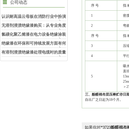
公司动态
序 号
指 
1
密
认识耐高温云母板在消防行业中扮演
的角色
无溶剂浸渍绝缘漆购买：从专业角度
2
弯
看如何选择
氯磺化聚乙烯漆在电力设备绝缘涂装
序 号
指 
中的实际应用效果
绝缘漆在环保和可持续发展方面有何
3
压
考虑？
有溶剂浸渍绝缘漆处理电缆时的质量
4
平
和安全性考虑因素
吸
直径
5
13
25
＞2
三、酚醛棉布层压棒贮存日
自出厂之日起为18个月。
如果你对
*3723酚醛棉布