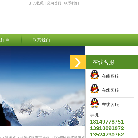
加入收藏
|
设为首页
|
联系我们
线订单
联系我们
在线客服
在线客服
在线客服
在线客服
手机
18149778751
13918091972
13524730762
心
>
绝缘棒
>
环氧玻璃布层压棒
> *3840环氧玻璃布棒