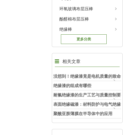
环氧玻璃布层压棒
酚醛棉布层压棒
绝缘棒
更多分类
相关文章
没想到！绝缘漆竟是电机质量的致命
因素
绝缘漆的组成有哪些
耐氟绝缘漆的生产工艺与质量控制要
点
表面绝缘磁漆：材料防护与电气绝缘
的双重保障
聚酰亚胺薄膜在半导体中的应用