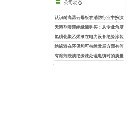
公司动态
认识耐高温云母板在消防行业中扮演
的角色
无溶剂浸渍绝缘漆购买：从专业角度
看如何选择
氯磺化聚乙烯漆在电力设备绝缘涂装
中的实际应用效果
绝缘漆在环保和可持续发展方面有何
考虑？
有溶剂浸渍绝缘漆处理电缆时的质量
和安全性考虑因素