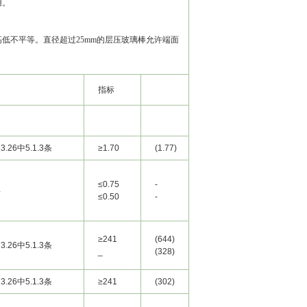
用。
低不平等。直径超过25mm的层压玻璃棒允许端面
指标
73.26中5.1.3条
≥1.70
(1.77)
(1.91)
≤0.75
-
-
4
≤0.50
-
-
≥241
(644)
(730)
73.26中5.1.3条
_
(328)
(460)
73.26中5.1.3条
≥241
(302)
(470)