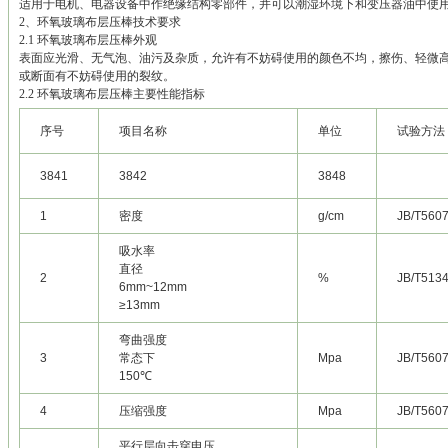
适用于电机、电器设备中作绝缘结构零部件，并可以潮湿环境下和变压器油中使
2、环氧玻璃布层压棒技术要求
2.1 环氧玻璃布层压棒外观
表面应光滑、无气泡、油污及杂质，允许有不妨碍使用的颜色不均，擦伤、轻微高
或断面有不妨碍使用的裂纹。
2.2 环氧玻璃布层压棒主要性能指标
序号
项目名称
单位
试验方法
3841
3842
3848
1
密度
g/cm
JB/T560
吸水率
直径
2
%
JB/T513
6mm~12mm
≥13mm
弯曲强度
3
常态下
Mpa
JB/T560
150℃
4
压缩强度
Mpa
JB/T560
平行层向击穿电压