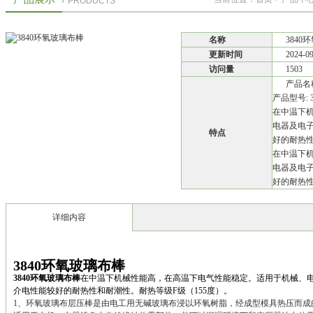
PRODUCTS
名称
3840
更新时间
2024-0
访问量
1503
产品名称
产品型号: 3
在中温下
电器及电
特点
好的耐热性
在中温下
电器及电
好的耐热性
详细内容
3840环氧玻璃布棒
3840环氧玻璃布棒
在中温下机械性能高，在高温下电气性能稳定。适用于机械、
介电性能较好的耐热性和耐潮性。耐热等级F级（155度）。
1、环氧玻璃布层压棒是由电工用无碱玻璃布浸以环氧树脂，经成型模具热压而成