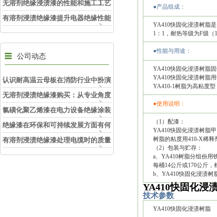
无溶剂绝缘浸渍漆的性能和施工工艺
●产品组成：
有溶剂浸渍绝缘漆提升电器绝缘性能
YA410快固化浸渍树
的有效方法
1：1，耐热等级为F级（1
●性能与用途：
公司动态
YA410快固化浸渍树
YA410快固化浸渍树
认识耐高温云母板在消防行业中扮演
YA410-1树脂为高
的角色
无溶剂浸渍绝缘漆购买：从专业角度
●使用说明：
看如何选择
氯磺化聚乙烯漆在电力设备绝缘涂装
（1）配漆：
中的实际应用效果
绝缘漆在环保和可持续发展方面有何
YA410快固化浸渍树脂
考虑？
树脂的粘度用410-X稀
有溶剂浸渍绝缘漆处理电缆时的质量
（2）包装与贮存：
和安全性考虑因素
a、YA410树脂分组份
每桶14公斤或170公斤
b、YA410快固化浸渍
YA410快固化浸
技术参数
YA410快固化浸渍树脂