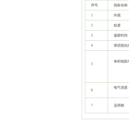
序号
指标名称
1
外观
2
粘度
3
凝胶时间
4
厚层固化
体积电阻
5
电气强度
6
7
适用期