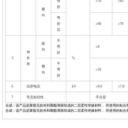
弯
≥70
≥85
折
横
向
弯
折
≥60
≥70
后
不
纵
弯
≥8
向
伸
折
5
长
%
不
率
横
弯
≥10
向
折
6
击穿电压
kV
≥6.0
≥7.0
7
常态粘结性
不分层
合成：该产品是聚脂无纺布和聚酯薄膜组成的二层柔性绝缘材料， 所使用的粘合剂
合成：该产品是聚脂无纺布和聚酯薄膜组成的二层柔性绝缘材料， 所使用的粘合剂