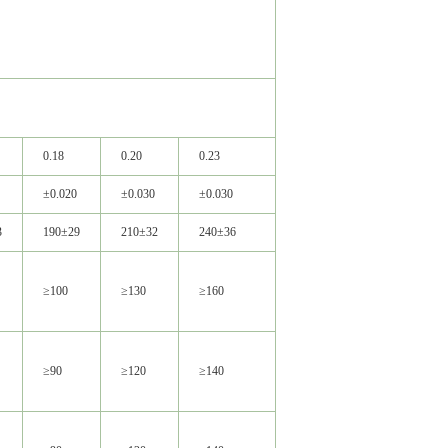
0.18
0.20
0.23
0.25
0.30
±0.020
±0.030
±0.030
±0.035
±0.0
3
190±29
210±32
240±36
255±38
310±
≥100
≥130
≥160
≥180
≥200
≥90
≥120
≥140
≥160
≥180