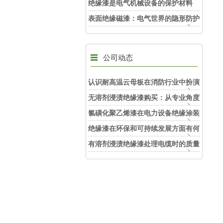
绝缘漆是电气机械设备的保护材料
表面绝缘磁漆：电气世界的隐形防护
衣
公司动态
认识耐高温云母板在消防行业中扮演
的角色
无溶剂浸渍绝缘漆购买：从专业角度
看如何选择
氯磺化聚乙烯漆在电力设备绝缘涂装
中的实际应用效果
绝缘漆在环保和可持续发展方面有何
考虑？
有溶剂浸渍绝缘漆处理电缆时的质量
和安全性考虑因素