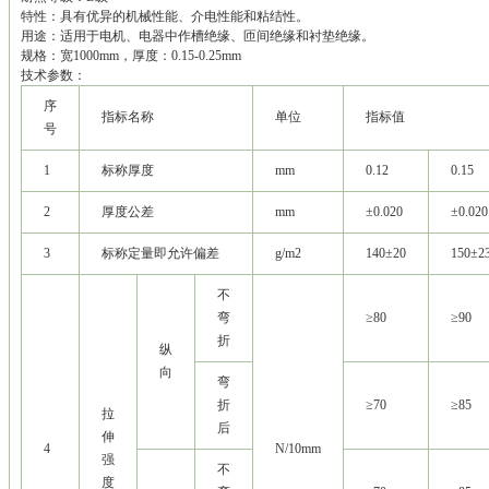
特性：具有优异的机械性能、介电性能和粘结性。
用途：适用于电机、电器中作槽绝缘、匝间绝缘和衬垫绝缘。
规格：宽1000mm，厚度：0.15-0.25mm
技术参数：
序
指标名称
单位
指标值
号
1
标称厚度
mm
0.12
0.15
2
厚度公差
mm
±0.020
±0.020
3
标称定量即允许偏差
g/m2
140±20
150±2
不
弯
≥80
≥90
折
纵
向
弯
折
≥70
≥85
拉
后
伸
4
N/10mm
强
不
度