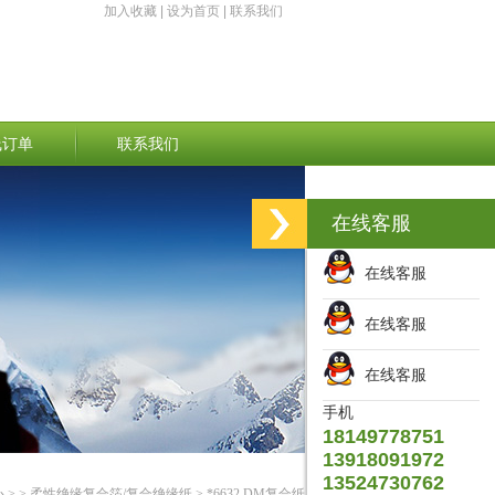
加入收藏
|
设为首页
|
联系我们
线订单
联系我们
在线客服
在线客服
在线客服
在线客服
手机
18149778751
13918091972
13524730762
心
> >
柔性绝缘复合箔/复合绝缘纸
> *6632 DM复合纸