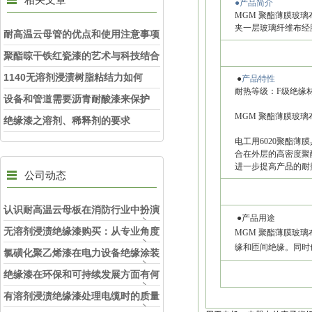
●产品简介
MGM 聚酯薄膜玻璃
夹一层玻璃纤维布经
耐高温云母管的优点和使用注意事项
聚酯晾干铁红瓷漆的艺术与科技结合
1140无溶剂浸渍树脂粘结力如何
●
产品特性
耐热等级：F级绝缘材料
设备和管道需要沥青耐酸漆来保护
MGM 聚酯薄膜玻
绝缘漆之溶剂、稀释剂的要求
电工用6020聚酯
合在外层的高密度聚
进一步提高产品的耐
公司动态
认识耐高温云母板在消防行业中扮演
●产品用途
的角色
无溶剂浸渍绝缘漆购买：从专业角度
MGM 聚酯薄膜玻
缘和匝间绝缘。同时
看如何选择
氯磺化聚乙烯漆在电力设备绝缘涂装
中的实际应用效果
绝缘漆在环保和可持续发展方面有何
考虑？
有溶剂浸渍绝缘漆处理电缆时的质量