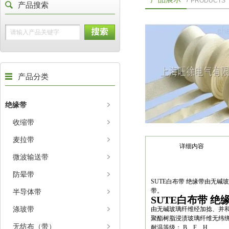
PRODUCTS
产品搜索
产品分类
绝缘带
收缩带
麦拉带
详细内容
微波输送带
防晕带
SUTE白布带 绝缘带由无
带。
半导体带
SUTE白布带 绝
涤玻带
由无碱玻璃纤维经加捻、并和
聚酯树脂浸渍玻璃纤维无纬
无纺布（带）
耐温等级： B、F、H