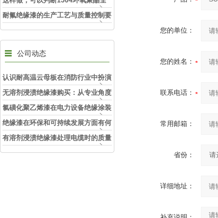
这样做，可以判断1504环氧聚酯全
干绝缘漆是否符合要求！
耐氟绝缘漆的生产工艺与质量控制要
点
您的单位：
公司动态
您的姓名：
认识耐高温云母板在消防行业中扮演
的角色
无溶剂浸渍绝缘漆购买：从专业角度
联系电话：
看如何选择
氯磺化聚乙烯漆在电力设备绝缘涂装
中的实际应用效果
绝缘漆在环保和可持续发展方面有何
常用邮箱：
考虑？
有溶剂浸渍绝缘漆处理电缆时的质量
和安全性考虑因素
省份：
详细地址：
补充说明：