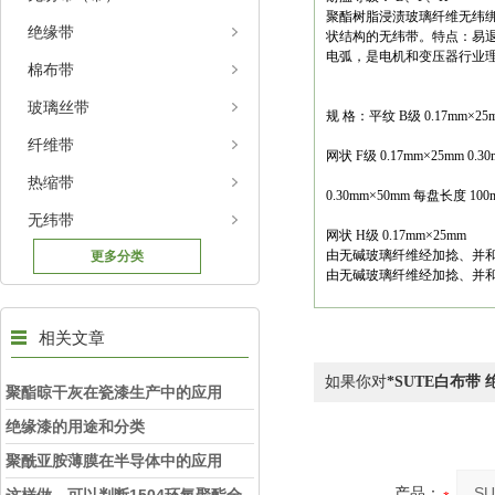
聚酯树脂浸渍玻璃纤维无纬绑
绝缘带
状结构的无纬带。特点：易
电弧，是电机和变压器行业
棉布带
玻璃丝带
规 格：平纹 B级 0.17mm×25m
纤维带
网状 F级 0.17mm×25mm 0.3
热缩带
0.30mm×50mm 每盘长度 100
无纬带
网状 H级 0.17mm×25mm
由无碱玻璃纤维经加捻、并和
更多分类
由无碱玻璃纤维经加捻、并和
相关文章
如果你对
*SUTE白布带
聚酯晾干灰在瓷漆生产中的应用
绝缘漆的用途和分类
聚酰亚胺薄膜在半导体中的应用
产品：