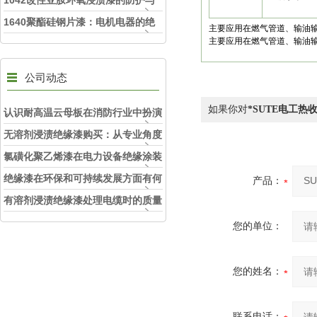
1042改性亚胺环氧浸渍漆的防护与
持久耐用
1640聚酯硅钢片漆：电机电器的绝
主要应用在燃气管道、输油
主要应用在燃气管道、输油
缘守护天使
公司动态
如果你对
*SUTE电工热
认识耐高温云母板在消防行业中扮演
的角色
无溶剂浸渍绝缘漆购买：从专业角度
看如何选择
氯磺化聚乙烯漆在电力设备绝缘涂装
中的实际应用效果
绝缘漆在环保和可持续发展方面有何
产品：
考虑？
有溶剂浸渍绝缘漆处理电缆时的质量
和安全性考虑因素
您的单位：
您的姓名：
联系电话：