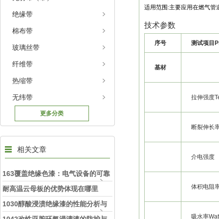
适用范围:主要应用在燃气
绝缘带
技术参数
棉布带
序号
测试项目
P
玻璃丝带
纤维带
基材
热缩带
无纬带
拉伸强度Tens
更多分类
断裂伸长率Ult
相关文章
介电强度
163覆盖绝缘色漆：电气设备的可靠
体积电阻率 Vo
守护者
耐高温云母板的优势体现在哪里
1030醇酸浸渍绝缘漆的性能分析与
吸水率Water
应用研究