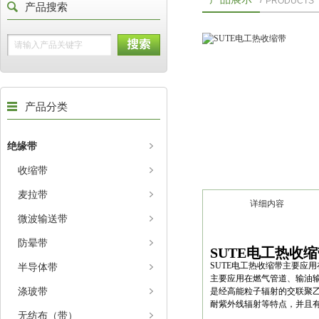
PRODUCTS
产品搜索
产品分类
绝缘带
收缩带
麦拉带
详细内容
微波输送带
防晕带
SUTE电工热收
SUTE电工热收缩带主要应
半导体带
主要应用在燃气管道、输油
涤玻带
是经高能粒子辐射的交联聚
耐紫外线辐射等特点，并且
无纺布（带）