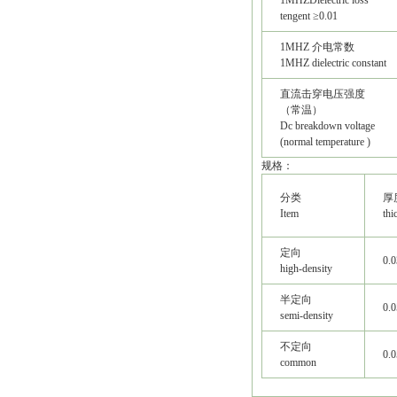
1MHZDielectric loss
tengent ≥0.01
1MHZ 介电常数
1MHZ dielectric constant
直流击穿电压强度
（常温）
Dc breakdown voltage
(normal temperature )
规格：
分类
厚
Item
thi
定向
0.0
high-density
半定向
0.0
semi-density
不定向
0.0
common