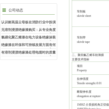
公司动态
车削板
skivde sheet
认识耐高温云母板在消防行业中扮演
的角色
无溶剂浸渍绝缘漆购买：从专业角度
看如何选择
氯磺化聚乙烯漆在电力设备绝缘涂装
车削带
skivde tape
中的实际应用效果
绝缘漆在环保和可持续发展方面有何
考虑？
有溶剂浸渍绝缘漆处理电缆时的质量
二、聚四氟乙烯车削薄膜
和安全性考虑因素
主要技术指标
项目
Property
拉伸强度
Tensile strength≥0.01
断裂伸长度
elongation at rupture
1MHZ 介质损耗角正切值