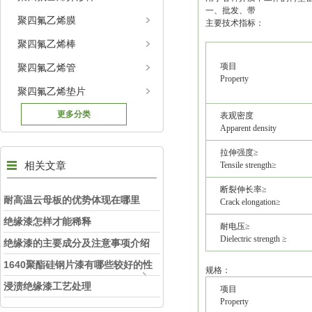
一、批发、带
聚四氟乙烯膜
主要技术指标：
聚四氟乙烯棒
项目
聚四氟乙烯管
Property
聚四氟乙烯垫片
更多分类
表观密度
Apparent density
拉伸强度≥
相关文章
Tensile strength≥
断裂伸长率≥
耐高温云母板的优势体现在哪里
Crack elongation≥
绝缘漆怎样才能稀释
耐电压≥
Dielectric strength ≥
绝缘漆的主要成分及注意事项介绍
1640聚酯硅钢片漆有哪些较好的性
规格：
能
浸渍绝缘漆工艺处理
项目
Property