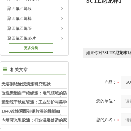
SUTE尼龙棒1
聚四氟乙烯膜
聚四氟乙烯棒
聚四氟乙烯管
聚四氟乙烯垫片
更多分类
如果你对
*SUTE尼龙棒1
相关文章
产品：
无溶剂绝缘浸渍漆研究现状
改性聚酯自干绝缘漆：电气领域的防
您的单位：
护精灵
聚酯晾干铁红瓷漆：工业防护与美学
的融合
1640改性聚酯硅钢片漆的性能如
何？
您的姓名：
内墙哑光乳胶漆：打造温馨舒适的家
居环境