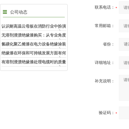
联系电话：
公司动态
常用邮箱：
认识耐高温云母板在消防行业中扮演
的角色
无溶剂浸渍绝缘漆购买：从专业角度
看如何选择
氯磺化聚乙烯漆在电力设备绝缘涂装
省份：
中的实际应用效果
绝缘漆在环保和可持续发展方面有何
考虑？
有溶剂浸渍绝缘漆处理电缆时的质量
详细地址：
和安全性考虑因素
补充说明：
验证码：