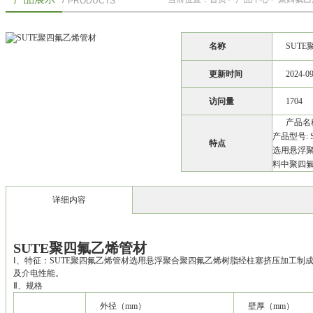
PRODUCTS
名称
SUT
更新时间
2024-0
访问量
1704
产品名
产品型号: 
特点
选用悬浮
料中聚四
详细内容
SUTE聚四氟乙烯管材
Ⅰ、特征：SUTE聚四氟乙烯管材选用悬浮聚合聚四氟乙烯树脂经柱塞挤压加工制
及介电性能。
Ⅱ、规格
外径（mm）
壁厚（mm）