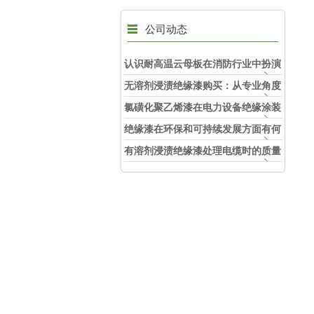
公司动态
认识耐高温云母板在消防行业中扮演
的角色
无溶剂浸渍绝缘漆购买：从专业角度
看如何选择
氯磺化聚乙烯漆在电力设备绝缘涂装
中的实际应用效果
绝缘漆在环保和可持续发展方面有何
考虑？
有溶剂浸渍绝缘漆处理电缆时的质量
和安全性考虑因素