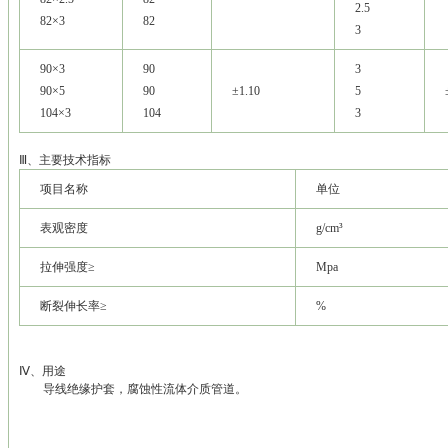
2.5
82×3
82
3
90×3
90
3
90×5
90
±1.10
5
104×3
104
3
Ⅲ、主要技术指标
项目名称
单位
表观密度
g/cm³
拉伸强度≥
Mpa
断裂伸长率≥
%
Ⅳ、用途
导线绝缘护套，腐蚀性流体介质管道。