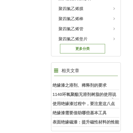
聚四氟乙烯膜
聚四氟乙烯棒
聚四氟乙烯管
聚四氟乙烯垫片
更多分类
相关文章
绝缘漆之溶剂、稀释剂的要求
1140环氧聚酯无溶剂树脂的使用说
明
使用绝缘漆过程中，要注意这八点
绝缘漆需要借助哪些基本工具
表面绝缘磁漆：提升磁性材料的性能