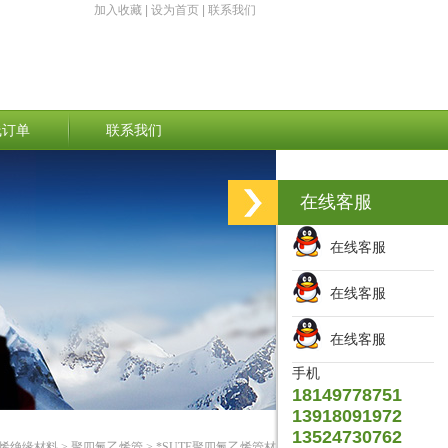
加入收藏
|
设为首页
|
联系我们
线订单
联系我们
在线客服
在线客服
在线客服
在线客服
手机
18149778751
13918091972
13524730762
烯绝缘材料
>
聚四氟乙烯管
> *SUTE聚四氟乙烯管材