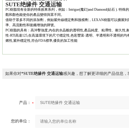
SUTE绝缘件 交通运输
PC樹脂現有全新的特殊效果系列，例如：Intrigue(魔幻)and Diamond(鉆石 ). 特殊
觀和顏色能使你的產品變得與眾不同。
借助于眾多不同的添加劑，例如紫外線穩定劑和脫模劑，LEXAN樹脂可以擴展到
準、高流動性和玻纖增強的牌號。
PC樹脂的具有：高沖擊強度,內在的水晶般的透明性,產品純度、粘滯性、耐久性,
性-RTI高達125,在高溫環境下的尺寸穩定性,色彩豐富-透明、半透明和不透明的均有
燃性,紫外穩定性,符合FDA標準,優良的加工性能
如果你对
*SUTE绝缘件 交通运输
感兴趣，想了解更详细的产品信息，
产品：
您的单位：