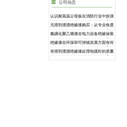
公司动态
认识耐高温云母板在消防行业中扮演
的角色
无溶剂浸渍绝缘漆购买：从专业角度
看如何选择
氯磺化聚乙烯漆在电力设备绝缘涂装
中的实际应用效果
绝缘漆在环保和可持续发展方面有何
考虑？
有溶剂浸渍绝缘漆处理电缆时的质量
和安全性考虑因素