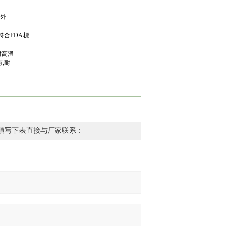
的外
符合FDA標
耐高溫
,耐
填写下表直接与厂家联系：