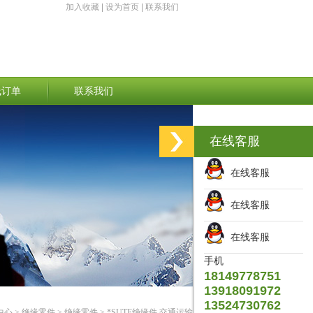
加入收藏
|
设为首页
|
联系我们
线订单
联系我们
在线客服
在线客服
在线客服
在线客服
手机
18149778751
13918091972
13524730762
中心
>
绝缘零件
>
绝缘零件
> *SUTE绝缘件 交通运输