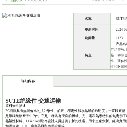
PRODUCTS
名称
SUTE
更新时间
2024-0
访问量
1123
产品名称
产品型号: 
特点
是一种综
性、延伸
性和耐寒性
详细内容
SUTE绝缘件 交通运输
原料物性描述
PC樹脂具有無與倫比的抗沖擊性、的尺寸穩定性和水晶般的透明度，一直以來都
是聚碳酸酯產品中的*。它是一種具有優良的機械、光、電和熱學特性的無定形工
熱塑性材料。LEXAN樹脂為設計人員提供了新的機遇，用來生產創新、經濟實用
如護目鏡、CD、廚房器皿和商用設備等。