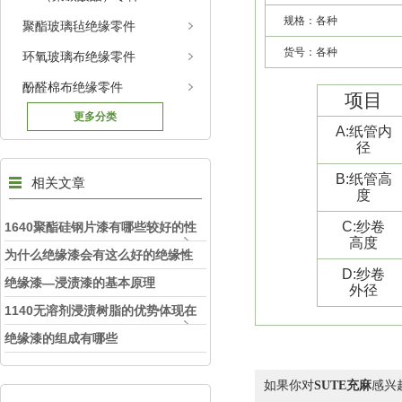
规格：各种
聚酯玻璃毡绝缘零件
货号：各种
环氧玻璃布绝缘零件
酚醛棉布绝缘零件
项目
更多分类
A:
纸管内
径
B:
纸管高
相关文章
度
C:
纱卷
1640聚酯硅钢片漆有哪些较好的性
高度
能
为什么绝缘漆会有这么好的绝缘性
D:
纱卷
绝缘漆—浸渍漆的基本原理
外径
1140无溶剂浸渍树脂的优势体现在
哪里
绝缘漆的组成有哪些
如果你对
SUTE充麻
感兴