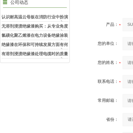
公司动态
认识耐高温云母板在消防行业中扮演
产品：
的角色
无溶剂浸渍绝缘漆购买：从专业角度
看如何选择
氯磺化聚乙烯漆在电力设备绝缘涂装
您的单位：
中的实际应用效果
绝缘漆在环保和可持续发展方面有何
考虑？
有溶剂浸渍绝缘漆处理电缆时的质量
和安全性考虑因素
您的姓名：
联系电话：
常用邮箱：
省份：