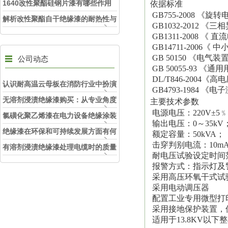
1640改性聚酯硅钢片漆有哪些作用
依据标准
GB755-2008 《
解析改性聚酯自干绝缘漆的耐热性与
GB1032-2012 
环保特性
GB1311-2008 《
GB14711-2006
GB 50150 《电
公司动态
GB 50055-93 
DL/T846-200
认识耐高温云母板在消防行业中扮演
GB4793-1984 
的角色
无溶剂浸渍绝缘漆购买：从专业角度
主要技术参数
电源电压：220V±5﹪ ；
看如何选择
氯磺化聚乙烯漆在电力设备绝缘涂装
输出电压：0～35kV
中的实际应用效果
绝缘漆在环保和可持续发展方面有何
额定容量：50kVA；
击穿判别电流：10mA-
考虑？
有溶剂浸渍绝缘漆处理电缆时的质量
耐电压试验设定时间范
和安全性考虑因素
报警方式：指示灯及
采用高压环氧干式试
采用电动调压器
配置工业专用微型打
采用接地保护装置，
适用于13.8KV以