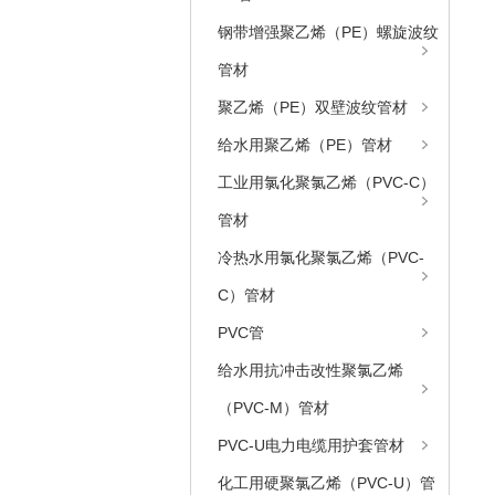
钢带增强聚乙烯（PE）螺旋波纹
管材
聚乙烯（PE）双壁波纹管材
给水用聚乙烯（PE）管材
工业用氯化聚氯乙烯（PVC-C）
管材
冷热水用氯化聚氯乙烯（PVC-
C）管材
PVC管
给水用抗冲击改性聚氯乙烯
（PVC-M）管材
PVC-U电力电缆用护套管材
化工用硬聚氯乙烯（PVC-U）管