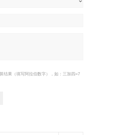
算结果（填写阿拉伯数字），如：三加四=7