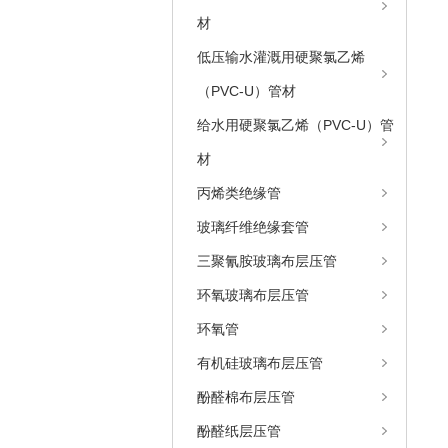
材
低压输水灌溉用硬聚氯乙烯
（PVC-U）管材
给水用硬聚氯乙烯（PVC-U）管
材
丙烯类绝缘管
玻璃纤维绝缘套管
三聚氰胺玻璃布层压管
环氧玻璃布层压管
环氧管
有机硅玻璃布层压管
酚醛棉布层压管
酚醛纸层压管