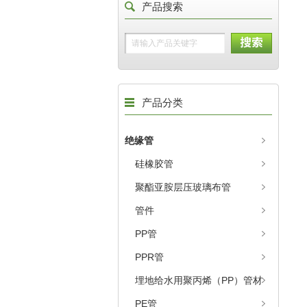
产品搜索
产品分类
绝缘管
硅橡胶管
聚酯亚胺层压玻璃布管
管件
PP管
PPR管
埋地给水用聚丙烯（PP）管材
PE管