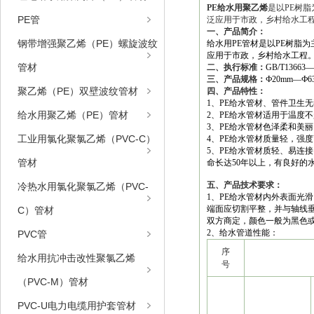
PE给水用聚乙烯
是以PE树
PE管
泛应用于市政，乡村给水工
一、产品简介：
钢带增强聚乙烯（PE）螺旋波纹
给水用PE管材是以PE树脂
应用于市政，乡村给水工程
管材
二、执行标准：
GB/T13663—
三、产品规格：
Ф20mm—Ф6
聚乙烯（PE）双壁波纹管材
四、产品特性：
1、PE给水管材、管件卫生
给水用聚乙烯（PE）管材
2、PE给水管材适用于温度
3、PE给水管材色泽柔和美丽
工业用氯化聚氯乙烯（PVC-C）
4、PE给水管材质量轻，强
5、PE给水管材质轻、易连
管材
命长达50年以上，有良好的
五、产品技术要求：
冷热水用氯化聚氯乙烯（PVC-
1、PE给水管材内外表面光
端面应切割平整，并与轴线垂
C）管材
双方商定，颜色一般为黑色
2、给水管道性能：
PVC管
序
给水用抗冲击改性聚氯乙烯
项
号
（PVC-M）管材
PVC-U电力电缆用护套管材