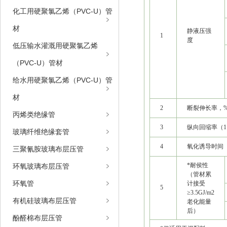
化工用硬聚氯乙烯（PVC-U）管
材
静液压强
1
度
低压输水灌溉用硬聚氯乙烯
（PVC-U）管材
给水用硬聚氯乙烯（PVC-U）管
材
2
断裂伸长率，
丙烯类绝缘管
3
纵向回缩率（1
玻璃纤维绝缘套管
4
氧化诱导时间（2
三聚氰胺玻璃布层压管
*耐侯性
环氧玻璃布层压管
（管材累
环氧管
计接受
5
≥3.5GJ/m2
有机硅玻璃布层压管
老化能量
后）
酚醛棉布层压管