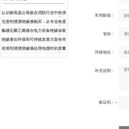
认识耐高温云母板在消防行业中扮演
常用邮箱：
的角色
无溶剂浸渍绝缘漆购买：从专业角度
看如何选择
氯磺化聚乙烯漆在电力设备绝缘涂装
省份：
中的实际应用效果
绝缘漆在环保和可持续发展方面有何
考虑？
有溶剂浸渍绝缘漆处理电缆时的质量
详细地址：
和安全性考虑因素
补充说明：
验证码：