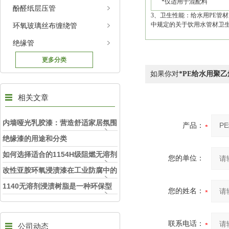
*仅适用于混配料
酚醛纸层压管
3、卫生性能：给水用PE管材
中规定的关于饮用水管材卫
环氧玻璃丝布缠绕管
绝缘管
更多分类
如果你对
*PE给水用聚乙
相关文章
内墙哑光乳胶漆：营造舒适家居氛围
产品：
的理想之选
绝缘漆的用途和分类
如何选择适合的1154H级阻燃无溶剂
您的单位：
浸渍漆以提升电机安全性
改性亚胺环氧浸渍漆在工业防腐中的
重要意义
1140无溶剂浸渍树脂是一种环保型
您的姓名：
的树脂材料
联系电话：
公司动态