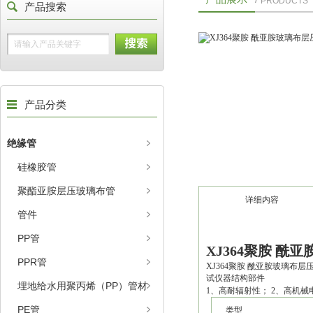
PRODUCTS
产品搜索
产品分类
绝缘管
硅橡胶管
聚酯亚胺层压玻璃布管
详细内容
管件
PP管
XJ364聚胺 酰
PPR管
XJ364聚胺 酰亚胺玻璃布
试仪器结构部件
埋地给水用聚丙烯（PP）管材
1、高耐辐射性； 2、高机械
PE管
类型