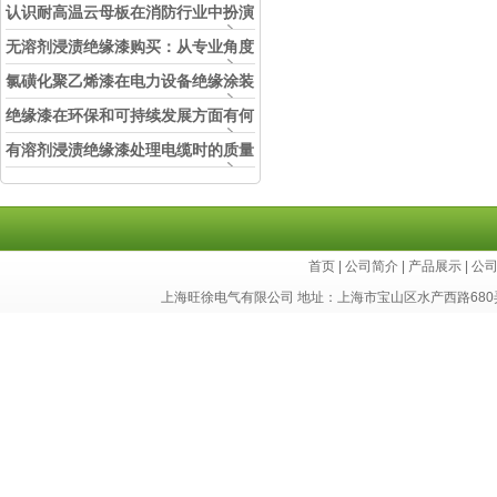
认识耐高温云母板在消防行业中扮演
的角色
无溶剂浸渍绝缘漆购买：从专业角度
看如何选择
氯磺化聚乙烯漆在电力设备绝缘涂装
中的实际应用效果
绝缘漆在环保和可持续发展方面有何
考虑？
有溶剂浸渍绝缘漆处理电缆时的质量
和安全性考虑因素
首页
|
公司简介
|
产品展示
|
公
上海旺徐电气有限公司 地址：上海市宝山区水产西路680弄