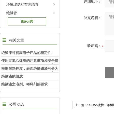
详细地址：
环氧玻璃丝布缠绕管
绝缘管
补充说明：
更多分类
相关文章
验证码：
绝缘漆可提高电子产品的稳定性
使用过氯乙烯漆的注意事项和安全措
施
根据耐热程度，表面绝缘磁漆可分为
不同等级
绝缘漆的组成
绝缘漆之溶剂、稀释剂的要求
公司动态
上一篇：
*XJ355改性二苯