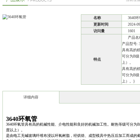
PRODUCTS
名称
3640
更新时间
2024-0
访问量
1601
产品名称
产品型号: 3
具有高的
可分为B级（
特点
上）。
具有高的
可分为B级（
上）。}
详细内容
3640环氧管
3640环氧管具有高的机械性能、介电性能和良好的机械加工性。耐热等级可分为B级（1
度以上）。
是由电工无碱玻璃纤维布浸以环氧树脂，经烘焙、成型模具中热压后加工而成的