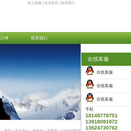
加入收藏
|
设为首页
|
联系我们
线订单
联系我们
在线客服
在线客服
在线客服
在线客服
手机
18149778751
13918091972
13524730762
置：
首页
>
产品中心
>
绝缘管
>
环氧管
> *3640环氧管