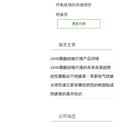
环氧玻璃丝布缠绕管
绝缘管
更多分类
相关文章
1640聚酯硅钢片漆产品详情
1640聚酯硅钢片漆的未来发展趋势
分析
改性聚酯自干绝缘漆：革新电气绝缘
材料
水溶性漆主要有哪些类型的树脂制成
绝缘漆的基本知识
公司动态