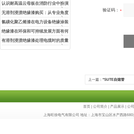
认识耐高温云母板在消防行业中扮演
验证码：
的角色
无溶剂浸渍绝缘漆购买：从专业角度
看如何选择
氯磺化聚乙烯漆在电力设备绝缘涂装
中的实际应用效果
绝缘漆在环保和可持续发展方面有何
考虑？
有溶剂浸渍绝缘漆处理电缆时的质量
和安全性考虑因素
上一篇：
*SUTE自熄管
首页
|
公司简介
|
产品展示
|
公
上海旺徐电气有限公司 地址：上海市宝山区水产西路680弄