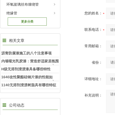
环氧玻璃丝布缠绕管
绝缘管
您的姓名：
更多分类
联系电话：
相关文章
常用邮箱：
沥青防腐漆施工的八个注意事项
内墙哑光乳胶漆：营造舒适家居氛围
省份：
的理想之选
H级无溶剂浸渍漆具备哪些特性
1640改性聚酯硅钢片漆的性能如
详细地址：
何？
1140无溶剂浸渍树脂具有哪些特征
补充说明：
公司动态