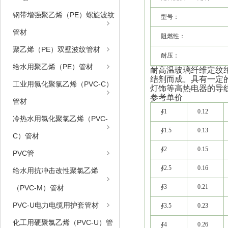
钢带增强聚乙烯（PE）螺旋波纹
型号：
管材
阻燃性：
聚乙烯（PE）双壁波纹管材
耐压：
给水用聚乙烯（PE）管材
耐高温玻璃纤维定纹
结剂而成。具有一定
工业用氯化聚氯乙烯（PVC-C）
灯饰等高热电器的导
参考单价
管材
∮1
0.12
冷热水用氯化聚氯乙烯（PVC-
∮1.5
0.13
C）管材
∮2
0.15
PVC管
∮2.5
0.16
给水用抗冲击改性聚氯乙烯
∮3
0.21
（PVC-M）管材
PVC-U电力电缆用护套管材
∮3.5
0.23
化工用硬聚氯乙烯（PVC-U）管
∮4
0.26