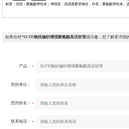
材质：内层：聚氨酯弹性体；增强层：高强度胶管钢丝；外层：聚氨酯弹性体。
如果你对
*SUTE钢丝编织增强聚氨酯高压软管
感兴趣，想了解更详细
产品：
您的单位：
您的姓名：
联系电话：