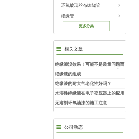
环氧玻璃丝布缠绕管
绝缘管
更多分类
相关文章
绝缘漆没效果！可能不是质量问题而
是性能受制
绝缘漆的组成
绝缘漆的耐大气老化性好吗？
水溶性绝缘漆在电子变压器上的应用
无溶剂环氧油漆的施工注意
公司动态