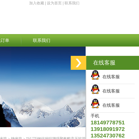
加入收藏
|
设为首页
|
联系我们
线订单
联系我们
在线客服
在线客服
在线客服
在线客服
手机
18149778751
13918091972
13524730762
缘管
>
绝缘管
> *SUTE钢丝编织增强聚氨酯高压软管