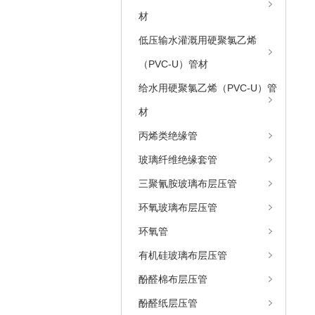
材
低压输水灌溉用硬聚氯乙烯
（PVC-U）管材
给水用硬聚氯乙烯（PVC-U）管
材
丙烯类绝缘管
玻璃纤维绝缘套管
三聚氰胺玻璃布层压管
环氧玻璃布层压管
环氧管
有机硅玻璃布层压管
酚醛棉布层压管
酚醛纸层压管