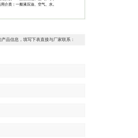
适用介质：一般液压油、空气、水。
的产品信息，填写下表直接与厂家联系：