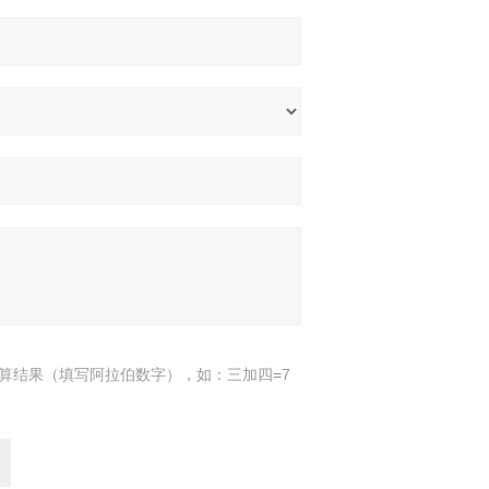
算结果（填写阿拉伯数字），如：三加四=7