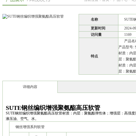
PRODUCTS
名称
SUT
更新时间
2024-0
访问量
1169
产品名
产品型号: 
材质：内
特点
层：聚氨
材质：内
层：聚氨
详细内容
SUTE钢丝编织增强聚氨酯高压软管
SUTE钢丝编织增强聚氨酯高压软管材质：内层：聚氨酯弹性体；增强层：高强
液压油、空气、水。
钢丝增强系列软管