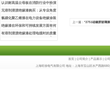
认识耐高温云母板在消防行业中扮演
的角色
无溶剂浸渍绝缘漆购买：从专业角度
看如何选择
氯磺化聚乙烯漆在电力设备绝缘涂装
上一篇：
*2751硅橡胶玻璃
中的实际应用效果
绝缘漆在环保和可持续发展方面有何
考虑？
有溶剂浸渍绝缘漆处理电缆时的质量
和安全性考虑因素
首页
|
公司简介
|
产品展示
|
公
上海旺徐电气有限公司 地址：上海市宝山区水产西路680弄