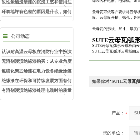
缘和各种电器、电焊机、避雷
改性聚酯浸渍漆的沉浸工艺和使用注
意事项
环氧地坪有色差的原因是什么，如何
云母瓦可依客户要求将云母
板、云母板开槽、钻孔，各
解决
云母瓦的形状、尺寸、厚度由
公司动态
SUTE云母瓦|弧
SUTE云母瓦|弧形
云母板
由云
认识耐高温云母板在消防行业中扮演
SUTE云母瓦|弧形
云母板
由云
的角色
无溶剂浸渍绝缘漆购买：从专业角度
看如何选择
氯磺化聚乙烯漆在电力设备绝缘涂装
中的实际应用效果
绝缘漆在环保和可持续发展方面有何
如果你对
*SUTE云母瓦
考虑？
有溶剂浸渍绝缘漆处理电缆时的质量
和安全性考虑因素
产品：
您的单位：