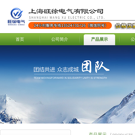
首页
公司简介
产品展示
公
产品展示
/