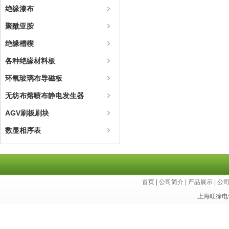
绝缘漆布
聚酰亚胺
绝缘槽楔
各种绝缘材料板
环氧玻璃布导磁板
无纺布熔喷布静电发生器
AGV刷板刷块
数显相序表
首页
|
公司简介
|
产品展示
|
公
上海旺徐电