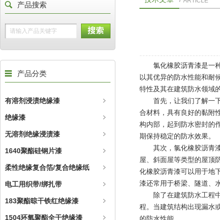
ARTICLE
产品搜索
氯化橡胶沥青漆是一种常
产品分类
以其优异的防水性能和耐
特性及其在建筑防水领域
有溶剂浸渍绝缘漆
首先，让我们了解一
合材料，具有良好的黏附
绝缘漆
构内部，起到防水密封的
无溶剂绝缘浸渍漆
期保持稳定的防水效果。
其次，氯化橡胶沥青漆在
1640聚酯硅钢片漆
屋、斜面屋等类型的屋顶
柔性绝缘复合箔/复合绝缘纸
化橡胶沥青漆可以用于地
漆还常用于桥梁、隧道、
电工用织带/绑扎带
除了在建筑防水工程中的
183聚酯晾干铁红绝缘漆
程。当建筑结构出现漏水
1504环氧聚酯全干绝缘漆
的防水性能。