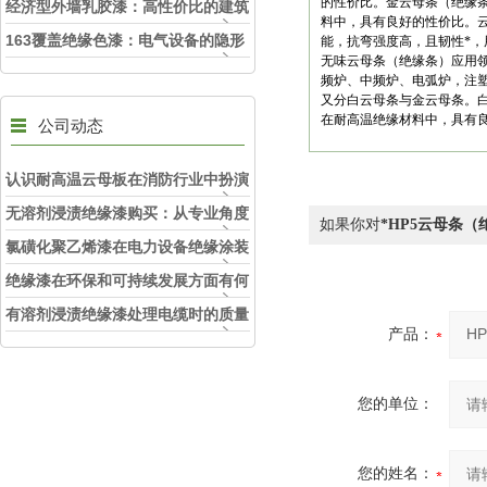
的性价比。金云母条（绝缘条）
因素
经济型外墙乳胶漆：高性价比的建筑
料中，具有良好的性价比。云
外立面守护者
163覆盖绝缘色漆：电气设备的隐形
能，抗弯强度高，且韧性*
无味云母条（绝缘条）应用
铠甲
频炉、中频炉、电弧炉，注
又分白云母条与金云母条。白云
在耐高温绝缘材料中，具有
公司动态
认识耐高温云母板在消防行业中扮演
的角色
无溶剂浸渍绝缘漆购买：从专业角度
如果你对
*HP5云母条（
看如何选择
氯磺化聚乙烯漆在电力设备绝缘涂装
中的实际应用效果
绝缘漆在环保和可持续发展方面有何
考虑？
有溶剂浸渍绝缘漆处理电缆时的质量
产品：
和安全性考虑因素
您的单位：
您的姓名：