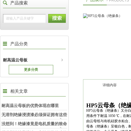
PRODUCTS
产品搜索
产品分类
耐高温云母板
更多分类
详细内容
相关文章
HP5云母条（绝
耐高温云母板的优势体现在哪里
HP5云母条（绝缘条）又分
无溶剂绝缘浸渍漆必须保证拥有这些
用条件下耐温 1050 ℃，
由云母纸与有机硅胶水粘合、
性能
没想到！绝缘漆竟是电机质量的致命
母条（绝缘条）呈银白色，耐温