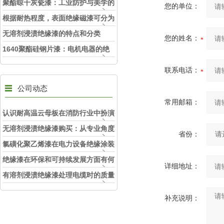
护的优质护盾
聚酯晾干灰瓷漆：工业防护与美学的
您的单位：
融合剂
根据耐热程度，表面绝缘磁漆可分为
不同等级
无溶剂浸渍绝缘漆的特点和分类
您的姓名：
1640聚酯硅钢片漆：电机电器的绝
缘守护天使
联系电话：
公司动态
常用邮箱：
认识耐高温云母板在消防行业中扮演
的角色
无溶剂浸渍绝缘漆购买：从专业角度
省份：
看如何选择
氯磺化聚乙烯漆在电力设备绝缘涂装
中的实际应用效果
绝缘漆在环保和可持续发展方面有何
详细地址：
考虑？
有溶剂浸渍绝缘漆处理电缆时的质量
和安全性考虑因素
补充说明：