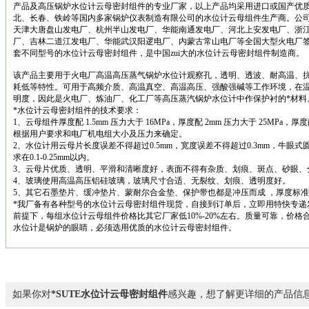
产品及高压锅炉水位计云母密封组件的专业厂家，以上产品均采用进口或国产优质
北、长春、铁岭等国内多家锅炉仪表制造有限公司的水位计云母组件生产商。公
天津大唐盘山发电厂、杭州半山发电厂、华能南通发电厂、河北上安发电厂、浙
厂、吉林二道江发电厂、华能武汉阳逻电厂、内蒙古常山电厂等全国大型火电厂签订
套不同型号的水位计云母密封组件，是中国zui大的水位计云母密封组件制造商。
该产品主要用于火电厂高温高压蒸气锅炉水位计观察孔，透明、透波、耐高温、
耗低等特性。可用于高频介质、高温真空、高温高压、强酸强碱等工作环境，在
明度，因此是火电厂、炼油厂、化工厂等高压蒸汽锅炉水位计中作保护衬的*材
*水位计云母密封组件的技术要求：
1、云母组件厚度配 1.5mm 压力大于 16MPa，厚度配 2mm 压力大于 25MPa，厚
根据用户要求和电厂机电组大小及压力来确定。
2、水位计用云母片长度误差不得超过0.5mm，宽度误差不得超过0.3mm，牛眼式
求在0.1-0.25mm以内。
3、云母片优质、透明、平滑和清晰度好，表面不得有杂质、划痕、斑点、砂眼、
4、玻璃使用高温高压铝硅玻璃，玻璃尺寸合适、无裂纹、划痕、透明度好。
5、其它石墨垫片、缓冲垫片、蒙耐尔合金垫、保护带也都是冲压而成 ，厚度标
*我厂备有各种型号的水位计云母密封组件现货，自接到订单后，立即用特快专递
前提下，每组水位计云母组件价格比其它厂家低10%-20%左右。质量可靠，价格
水位计是锅炉的眼睛，必须选用优质的水位计云母密封组件。
如果你对
*SUTE水位计云母密封组件
感兴趣，想了解更详细的产品信