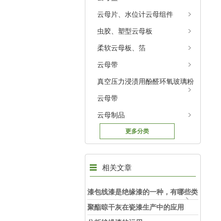
云母片、水位计云母组件
虫胶、塑型云母板
柔软云母板、箔
云母带
真空压力浸渍用酚醛环氧玻璃粉
云母带
云母制品
更多分类
相关文章
漆包线漆是绝缘漆的一种，有哪些类
型
聚酯晾干灰在瓷漆生产中的应用