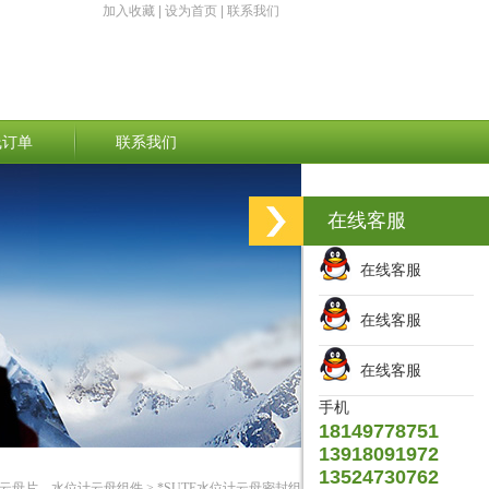
加入收藏
|
设为首页
|
联系我们
线订单
联系我们
在线客服
在线客服
在线客服
在线客服
手机
18149778751
13918091972
13524730762
云母片、水位计云母组件
> *SUTE水位计云母密封组