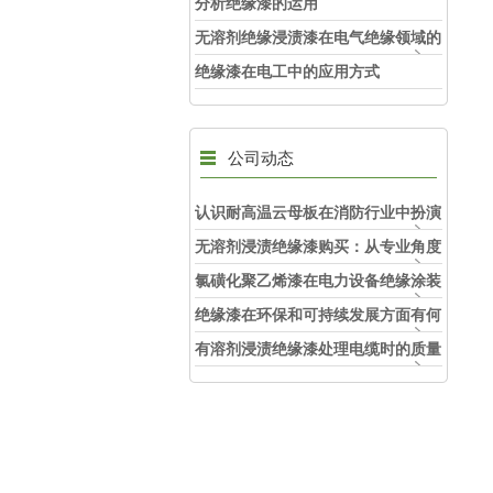
分析绝缘漆的运用
无溶剂绝缘浸渍漆在电气绝缘领域的
创新应用
绝缘漆在电工中的应用方式
公司动态
认识耐高温云母板在消防行业中扮演
的角色
无溶剂浸渍绝缘漆购买：从专业角度
看如何选择
氯磺化聚乙烯漆在电力设备绝缘涂装
中的实际应用效果
绝缘漆在环保和可持续发展方面有何
考虑？
有溶剂浸渍绝缘漆处理电缆时的质量
和安全性考虑因素