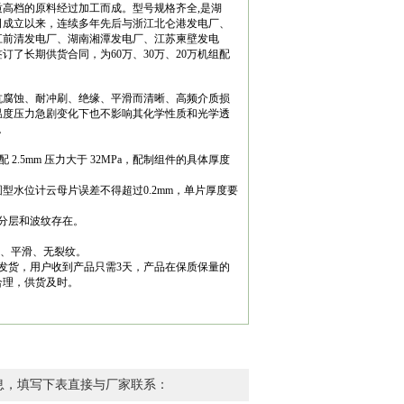
高档的原料经过加工而成。型号规格齐全,是湖
司成立以来，连续多年先后与浙江北仑港发电厂、
江前清发电厂、湖南湘潭发电厂、江苏柬壁发电
了长期供货合同，为60万、30万、20万机组配
抗腐蚀、耐冲刷、绝缘、平滑而清晰、高频介质损
温度压力急剧变化下也不影响其化学性质和光学透
料。
度配 2.5mm 压力大于 32MPa，配制组件的具体厚度
圆型水位计云母片误差不得超过0.2mm，单片厚度要
分层和波纹存在。
准、平滑、无裂纹。
发货，用户收到产品只需3天，产品在保质保量的
合理，供货及时。
息，填写下表直接与厂家联系：