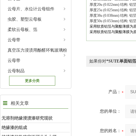
厚度20u (0.022mm) 结构: 铝
云母片、水位计云母组件
厚度25u (0.025mm) 结构: 铝箔
厚度38u (0.038mm) 结构: 铝箔
虫胶、塑型云母板
厚度50u (0.053mm) 结构: 铝
采用软质铝箔与聚酯薄膜为
柔软云母板、箔
采用软质铝箔与聚酯薄膜为
云母带
真空压力浸渍用酚醛环氧玻璃粉
云母带
如果你对
*SUTE单面铝
云母制品
更多分类
产品：
相关文章
您的单位：
无溶剂绝缘浸渍漆研究现状
绝缘漆的组成
您的姓名：