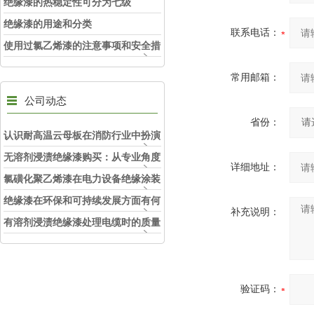
绝缘漆的热稳定性可分为七级
绝缘漆的用途和分类
联系电话：
使用过氯乙烯漆的注意事项和安全措
施
常用邮箱：
公司动态
省份：
认识耐高温云母板在消防行业中扮演
的角色
无溶剂浸渍绝缘漆购买：从专业角度
详细地址：
看如何选择
氯磺化聚乙烯漆在电力设备绝缘涂装
中的实际应用效果
绝缘漆在环保和可持续发展方面有何
补充说明：
考虑？
有溶剂浸渍绝缘漆处理电缆时的质量
和安全性考虑因素
验证码：