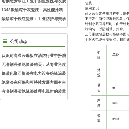
耐氟绝缘漆在工业中的重要性与发展
包装
使用常识
趋势
1343聚酯晾干灰瓷漆：高性能涂料
耐火云母带使用过程中，绕包
的理想选择
聚酯晾干铁红瓷漆：工业防护与美学
不得发生断带或漏包现象，
绕制小截面导线时，由于绕
的融合
制均匀，以防断带、掉粉。
云母带绕包层数与搭接率因电
于耐火电缆检测标准，我们建
公司动态
项
单位
认识耐高温云母板在消防行业中扮演
目
的角色
无溶剂浸渍绝缘漆购买：从专业角度
外
看如何选择
氯磺化聚乙烯漆在电力设备绝缘涂装
观
中的实际应用效果
绝缘漆在环保和可持续发展方面有何
带
m
长
考虑？
有溶剂浸渍绝缘漆处理电缆时的质量
和安全性考虑因素
厚
mm
度
带
g/m2
重