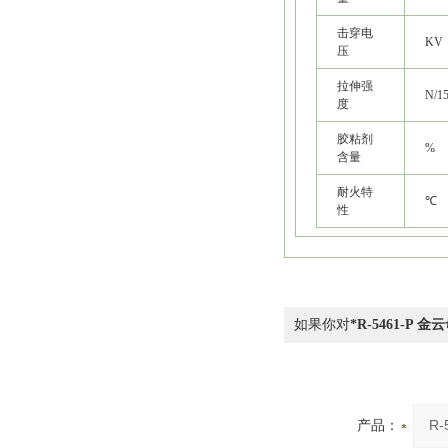
击穿电
KV
压
拉伸强
N/1
度
胶粘剂
%
含量
耐火特
℃
性
如果你对
*R-5461-P 金
产品：