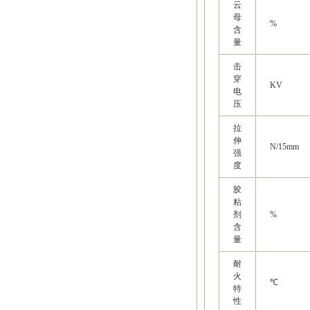
云
母
%
含
量
击
穿
KV
电
压
拉
伸
N/15mm
强
度
胶
粘
剂
%
含
量
耐
火
℃
特
性