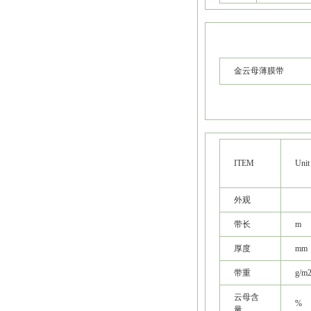
金云母薄膜带
ITEM
Unit
外观
带长
m
厚度
mm
带重
g/m
云母含
%
量