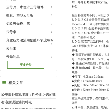
后，再分切而成的带状产品
种类：
云母片、水位计云母组件
虫胶、塑型云母板
根据补强材料不同，可以分
R-5461-P-GS 金云母单面玻
柔软云母板、箔
R-5461-P-GD 金云母双面玻
R-5461-P-FS 金云母单面薄
云母带
R-5461-P-GFD 金云母三合
注：产品编码含义
真空压力浸渍用酚醛环氧玻璃粉
R-5461:荣泰产品系列号P
GD：双面玻纤带GFD：薄
云母带
特性
◆ 高温下绝缘性能优良。R-546
云母制品
母 带在温度950~1050℃、
◆ 良好的环保性能，产品成
更多分类
◆ 具有耐酸碱、抗电晕、
规格
◆厚度：0.08mm-0.16mm
◆宽度：4.5mm-1000mm
相关文章
◆长度：300m 500m 1000m 2
◆卷径：52mm 54mm 76mm 1
储存
经济型外墙乳胶漆：性价比之选的建
室温干燥环境下，保存期1年
筑防护卫士
有溶剂浸渍漆的特点
运用
石油平台、多层建筑、电站