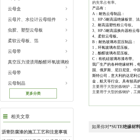
的失常占有率。
产品有：
云母盒
A：耐热云母制品：
云母片、水位计云母组件
1、HP-5耐高温绝缘板管、
2、耐高温塑性粉
云母板
。
虫胶、塑型云母板
3、HP-5耐高温换向器粉云
4、柔软云母板。
柔软云母板、箔
B：耐热玻璃布层压制品：
1，环氧玻璃布层压板。
云母带
2，酚醛玻璃布层压板。
C：有机硅玻璃布漆布带。
真空压力浸渍用酚醛环氧玻璃粉
我厂生产的各种绝缘材料，
国、俄罗斯、尼日尼亚、中
云母带
斯特公司，意大利的达尼利
金，航天等行业。具有较高的
云母制品
主要用于大型的炼钢炉，工
主要用于大型的炼钢炉，工
更多分类
相关文章
如果你对
*SUTE绝缘材
沥青防腐漆的施工工艺和注意事项