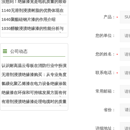
没想到！绝缘漆竟是电机质量的致命
因素
1140无溶剂浸渍树脂的优势体现在
产品：
哪里
1640聚酯硅钢片漆的作用介绍
1030醇酸浸渍绝缘漆的性能分析与
您的单位：
应用研究
公司动态
您的姓名：
认识耐高温云母板在消防行业中扮演
联系电话：
的角色
无溶剂浸渍绝缘漆购买：从专业角度
看如何选择
氯磺化聚乙烯漆在电力设备绝缘涂装
常用邮箱：
中的实际应用效果
绝缘漆在环保和可持续发展方面有何
考虑？
有溶剂浸渍绝缘漆处理电缆时的质量
省份：
和安全性考虑因素
详细地址：