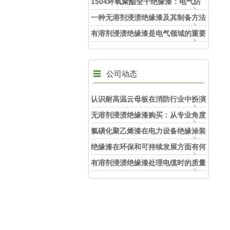
域的“防护铠甲“
1504环氧聚酯全干绝缘漆：电气防
护的优质护盾
一种无溶剂浸渍绝缘漆及其制备方法
技术
有溶剂浸渍绝缘漆是电气领域的重要
材料
公司动态
认识耐高温云母板在消防行业中扮演
的角色
无溶剂浸渍绝缘漆购买：从专业角度
看如何选择
氯磺化聚乙烯漆在电力设备绝缘涂装
中的实际应用效果
绝缘漆在环保和可持续发展方面有何
考虑？
有溶剂浸渍绝缘漆处理电缆时的质量
和安全性考虑因素