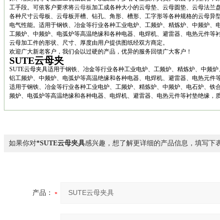
工手段。可依客户要求将
云母板
加工成各种大小的云母垫、云母圆垫、云母法兰
各种尺寸云母板、云母板开槽、钻孔、角形、槽形、工字形等各种规格的云母异型
电气性能。适用于钢铁、冶金等行业各种工业电炉、工频炉、精炼炉、中频炉、
工频炉、中频炉、电弧炉等高温绝缘和各种电器、电焊机、避雷器、电热元件等
云母加工件的形状、尺寸、厚度由用户提供图纸经双方商定。
欢迎广大新老客户，我们会以过硬的产品，优异的服务回馈广大客户！
SUTE云母夹
SUTE云母夹具适用于钢铁、冶金等行业各种工业电炉、工频炉、精炼炉、中频
铝工频炉、中频炉、电弧炉等高温绝缘和各种电器、电焊机、避雷器、电热元件
适用于钢铁、冶金等行业各种工业电炉、工频炉、精炼炉、中频炉、电石炉、铁
频炉、电弧炉等高温绝缘和各种电器、电焊机、避雷器、电热元件等衬垫绝缘，
如果你对
*SUTE云母夹具
感兴趣，想了解更详细的产品信息，填写下
产品：