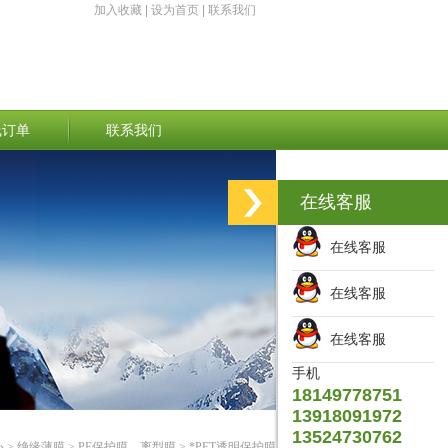
加入收藏
|
设为首页
|
联系我们
线订单
联系我们
在线客服
在线客服
在线客服
在线客服
手机
18149778751
13918091972
13524730762
心
>
绝缘薄膜
>
PE保护膜、离型膜
> *PET透明保护膜