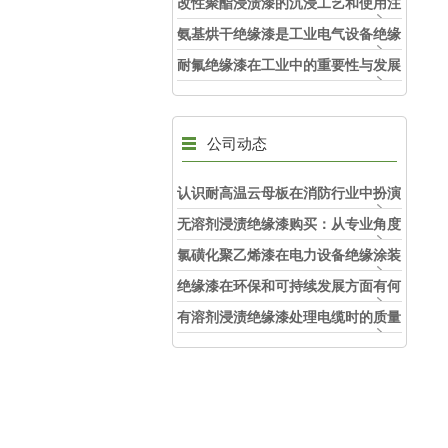
哪里
改性聚酯浸渍漆的沉浸工艺和使用注
意事项
氨基烘干绝缘漆是工业电气设备绝缘
保护的理想选择
耐氟绝缘漆在工业中的重要性与发展
趋势
公司动态
认识耐高温云母板在消防行业中扮演
的角色
无溶剂浸渍绝缘漆购买：从专业角度
看如何选择
氯磺化聚乙烯漆在电力设备绝缘涂装
中的实际应用效果
绝缘漆在环保和可持续发展方面有何
考虑？
有溶剂浸渍绝缘漆处理电缆时的质量
和安全性考虑因素