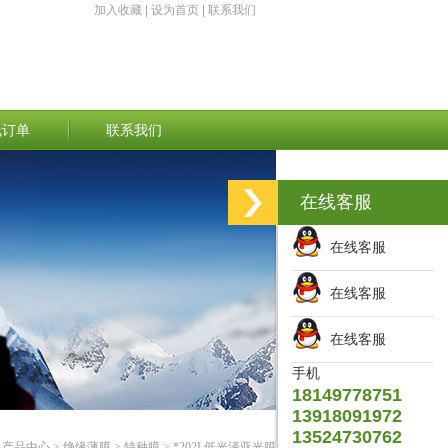
加入收藏
|
设为首页
|
联系我们
线订单
联系我们
在线客服
在线客服
在线客服
在线客服
手机
18149778751
13918091972
13524730762
>
产品中心
>
绝缘薄膜
>
特种膜
> *202L低光泽亚光膜