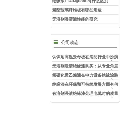
绝缘漆1140与0840有什么区别
聚酯玻璃纤维板有哪些用途
无溶剂浸渍漆性能的研究
公司动态
认识耐高温云母板在消防行业中扮演
的角色
无溶剂浸渍绝缘漆购买：从专业角度
看如何选择
氯磺化聚乙烯漆在电力设备绝缘涂装
中的实际应用效果
绝缘漆在环保和可持续发展方面有何
考虑？
有溶剂浸渍绝缘漆处理电缆时的质量
和安全性考虑因素