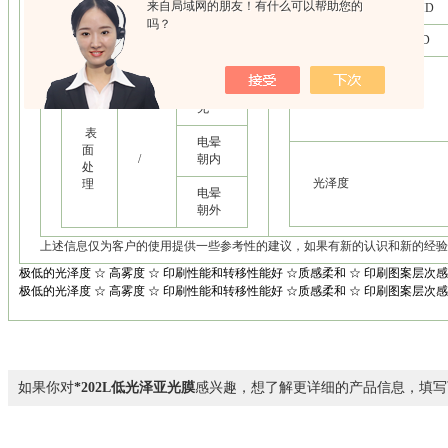
来自局域网的朋友！有什么可以帮助您的
MD
热收缩率
纸
吗？
3"
150℃,30min
芯
TD
/
尺
6"
寸
透光率
无
表
电晕
面
/
朝内
处
光泽度
理
电晕
朝外
上述信息仅为客户的使用提供一些参考性的建议，如果有新的认识和新的经验
极低的光泽度 ☆ 高雾度 ☆ 印刷性能和转移性能好 ☆质感柔和 ☆ 印刷图案层次
极低的光泽度 ☆ 高雾度 ☆ 印刷性能和转移性能好 ☆质感柔和 ☆ 印刷图案层次
如果你对
*202L低光泽亚光膜
感兴趣，想了解更详细的产品信息，填写