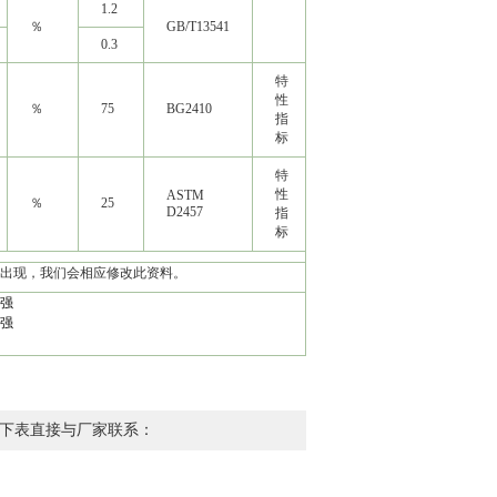
1.2
％
GB/T13541
0.3
特
性
％
75
BG2410
指
标
特
性
ASTM
％
25
D2457
指
标
出现，我们会相应修改此资料。
感强
感强
下表直接与厂家联系：