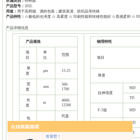
所属类别：
特种膜
产品型号：
202L
用途：
用于高档烟、酒的包装；建筑装潢、纺织品等转移
产品特性：
☆极低的光泽度 ☆ 高雾度 ☆ 印刷性能和转移性能好 ☆质感柔和 ☆ 
产品详细信息
产品规格
物理特性
项
单
范围
目
位
项目
厚
μm
15-25
度
厚度
宽
500-
mm
MD
1700
度
拉伸强度
TD
长
4000-
m
12500
度
F-5值
MD
托盘
包
MD
装
/
纸箱
断裂伸长率
形
TD
式
欢迎您！
/