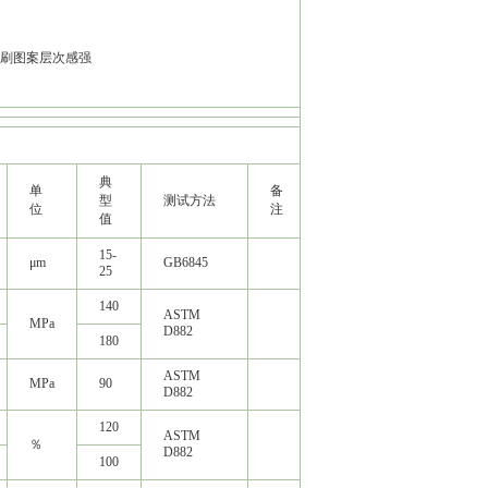
印刷图案层次感强
典
单
备
型
测试方法
位
注
值
15-
μm
GB6845
25
140
ASTM
MPa
D882
180
ASTM
MPa
90
D882
120
ASTM
％
D882
100