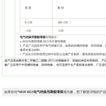
宽 度
卷 径
8~150
180~250
>150
>250
电气绝缘用聚酯薄膜
应用提示：
a: 6020为透明薄膜,6021为不透明薄膜.
b: 产品广泛的应用于电气绝缘行业，如电机的槽间绝缘、匝间绝缘
缘柔软复合材料。
c: 产品在分切和使用过程中应防止边缘产生裂痕，避免表面划伤和油
该产品系由聚对苯二甲酸乙二醇酯 (PET) 经熔融铸片、双轴拉伸定向而制得。
被广泛应用于中型槽间绝缘、匝间绝缘， 也可适用于生产柔软复合材料，广泛适
如果你对
*6020 6021电气绝缘用聚酯薄膜
感兴趣，想了解更详细的产