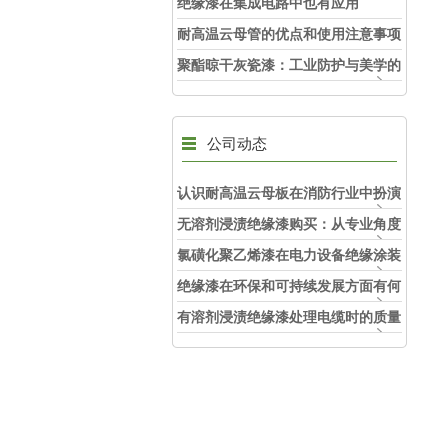
护精灵
绝缘漆在集成电路中也有应用
耐高温云母管的优点和使用注意事项
聚酯晾干灰瓷漆：工业防护与美学的
融合剂
公司动态
认识耐高温云母板在消防行业中扮演
的角色
无溶剂浸渍绝缘漆购买：从专业角度
看如何选择
氯磺化聚乙烯漆在电力设备绝缘涂装
中的实际应用效果
绝缘漆在环保和可持续发展方面有何
考虑？
有溶剂浸渍绝缘漆处理电缆时的质量
和安全性考虑因素