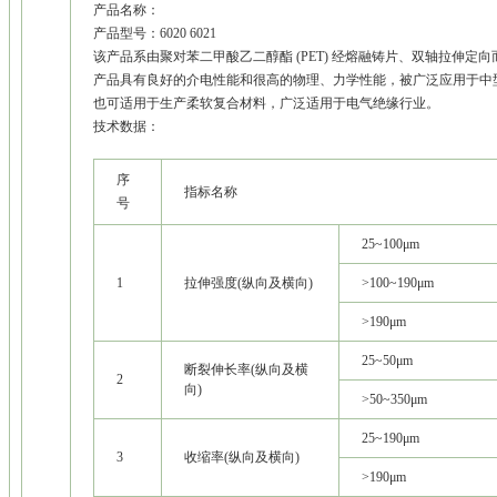
产品名称：
产品型号：6020 6021
该产品系由聚对苯二甲酸乙二醇酯 (PET) 经熔融铸片、双轴拉伸定
产品具有良好的介电性能和很高的物理、力学性能，被广泛应用于中
也可适用于生产柔软复合材料，广泛适用于电气绝缘行业。
技术数据：
序
指标名称
号
25~100μm
1
拉伸强度(纵向及横向)
>100~190μm
>190μm
25~50μm
断裂伸长率(纵向及横
2
向)
>50~350μm
25~190μm
3
收缩率(纵向及横向)
>190μm