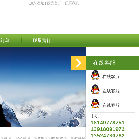
加入收藏
|
设为首页
|
联系我们
线订单
联系我们
在线客服
在线客服
在线客服
在线客服
手机
18149778751
13918091972
13524730762
绝缘薄膜
>
聚酯薄膜
> *6020 6021电气绝缘用聚酯薄膜