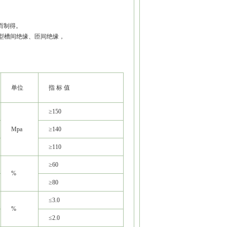
向而制得。
型槽间绝缘、匝间绝缘，
单位
指 标 值
≥150
Mpa
≥140
≥110
≥60
%
≥80
≤3.0
%
≤2.0