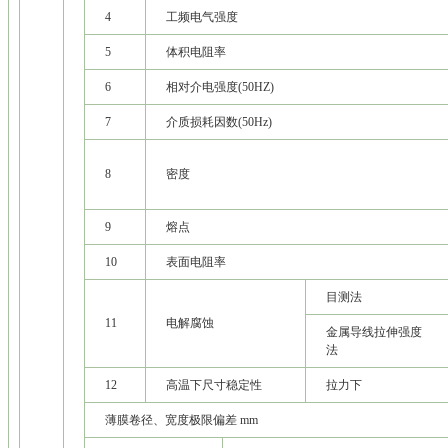
4
工频电气强度
5
体积电阻率
6
相对介电强度(50HZ)
7
介质损耗因数(50Hz)
8
密度
9
熔点
10
表面电阻率
目测法
11
电解腐蚀
金属导线拉伸强度
法
12
高温下尺寸稳定性
拉力下
薄膜卷径、宽度极限偏差 mm