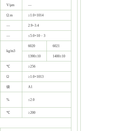
V/μm
—
Ω.m
≥1.0×1014
—
2.9~3.4
—
≤5.0×10﹣3
6020
6021
kg/m3
1390±10
1400±10
℃
≥256
Ω
≥1.0×1013
级
A1
%
≤2.0
℃
≥200