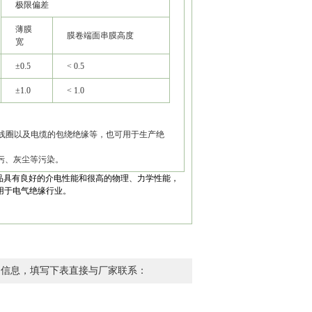
极限偏差
薄膜
膜卷端面串膜高度
宽
±0.5
< 0.5
±1.0
< 1.0
、线圈以及电缆的包绕绝缘等，也可用于生产绝
污、灰尘等污染。
 产品具有良好的介电性能和很高的物理、力学性能，
用于电气绝缘行业。
品信息，填写下表直接与厂家联系：