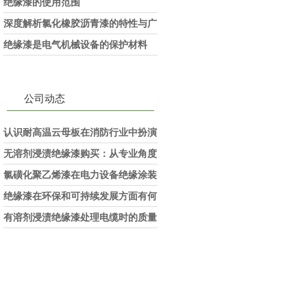
吗？
绝缘漆的使用范围
深度解析氯化橡胶沥青漆的特性与广
泛应用
绝缘漆是电气机械设备的保护材料
公司动态
认识耐高温云母板在消防行业中扮演
的角色
无溶剂浸渍绝缘漆购买：从专业角度
看如何选择
氯磺化聚乙烯漆在电力设备绝缘涂装
中的实际应用效果
绝缘漆在环保和可持续发展方面有何
考虑？
有溶剂浸渍绝缘漆处理电缆时的质量
和安全性考虑因素