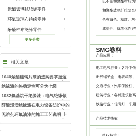
以不饱和聚酯树脂为
聚酯玻璃毡绝缘零件
和聚酯玻璃纤维复合
环氧玻璃布绝缘零件
色有白色、桔红、灰
成型性、抗老化性好
酚醛棉布绝缘零件
更多分类
SMC卷料
产品应用：
相关文章
电工电气行业：各种中低
1640聚酯硅钢片漆的选购要掌握这
出线端子盒、电表箱等
些内容
绝缘漆的热稳定性可分为七级
交通行业：汽车保险杠、
建筑行业：各种建筑物高
1032氨基烘干绝缘漆：电气绝缘领
铁路行业：信号灯、车厢
域的“防护铠甲“
醇酸浸渍绝缘漆在电力设备防护中的
应用
无溶剂环氧油漆的施工工艺说明-上
产品技术指标
海旺徐电气
执行标准：