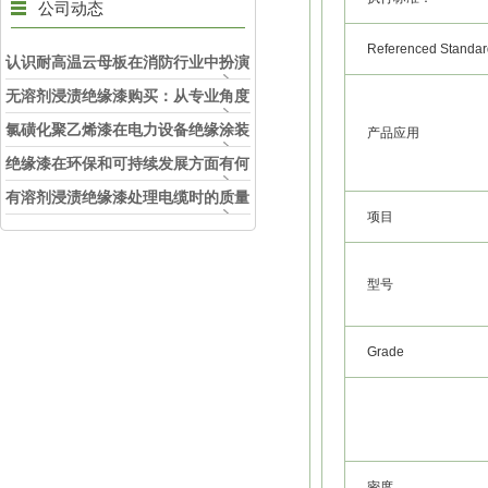
公司动态
Referenced Standa
认识耐高温云母板在消防行业中扮演
的角色
无溶剂浸渍绝缘漆购买：从专业角度
看如何选择
氯磺化聚乙烯漆在电力设备绝缘涂装
产品应用
中的实际应用效果
绝缘漆在环保和可持续发展方面有何
考虑？
有溶剂浸渍绝缘漆处理电缆时的质量
项目
和安全性考虑因素
型号
Grade
密度