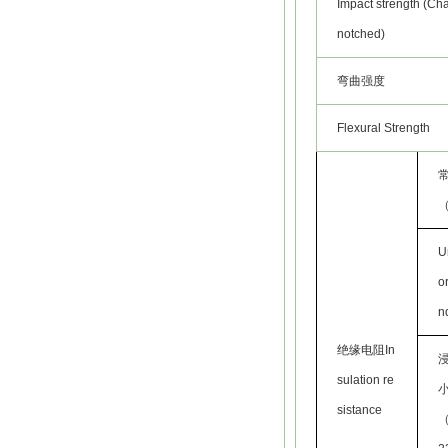
Impact strength (Cha
notched)
弯曲强度
Flexural Strength
U
o
n
绝缘电阻In
浸
sulation re
sistance
（