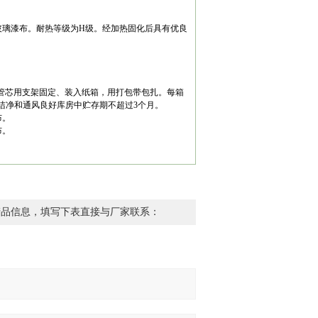
玻璃漆布。耐热等级为H级。经加热固化后具有优良
纸管芯用支架固定、装入纸箱，用打包带包扎。每箱
洁净和通风良好库房中贮存期不超过3个月。
布。
布。
产品信息，填写下表直接与厂家联系：