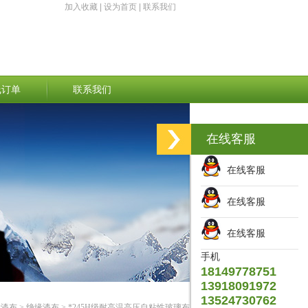
加入收藏
|
设为首页
|
联系我们
线订单
联系我们
在线客服
在线客服
在线客服
在线客服
手机
18149778751
13918091972
13524730762
缘漆布
>
绝缘漆布
> *245H级耐高温高压自粘性玻璃布