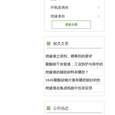
环氧玻璃布
绝缘漆布
更多分类
相关文章
绝缘漆之溶剂、稀释剂的要求
聚酯晾干灰瓷漆：工业防护与美学的
融合剂
绝缘漆的辅助材料有哪些？
1640聚酯硅钢片漆有哪些较好的性
能
绝缘漆在集成电路中也有应用
公司动态