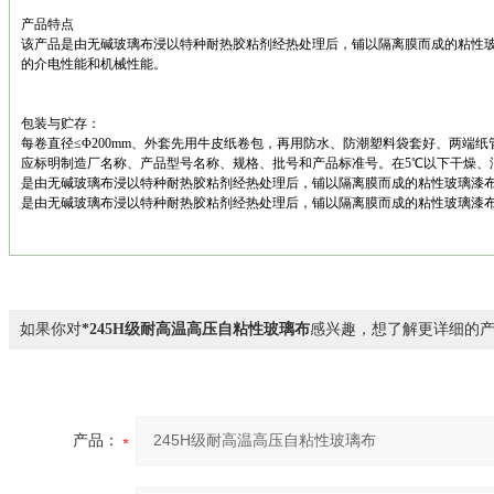
产品特点
该产品是由无碱玻璃布浸以特种耐热胶粘剂经热处理后，铺以隔离膜而成的粘性
的介电性能和机械性能。
包装与贮存：
每卷直径≤Φ200mm、外套先用牛皮纸卷包，再用防水、防潮塑料袋套好、两端
应标明制造厂名称、产品型号名称、规格、批号和产品标准号。在5℃以下干燥、
是由无碱玻璃布浸以特种耐热胶粘剂经热处理后，铺以隔离膜而成的粘性玻璃漆
是由无碱玻璃布浸以特种耐热胶粘剂经热处理后，铺以隔离膜而成的粘性玻璃漆
如果你对
*245H级耐高温高压自粘性玻璃布
感兴趣，想了解更详细的
产品：