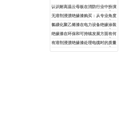
认识耐高温云母板在消防行业中扮演
的角色
无溶剂浸渍绝缘漆购买：从专业角度
看如何选择
氯磺化聚乙烯漆在电力设备绝缘涂装
中的实际应用效果
绝缘漆在环保和可持续发展方面有何
考虑？
有溶剂浸渍绝缘漆处理电缆时的质量
和安全性考虑因素