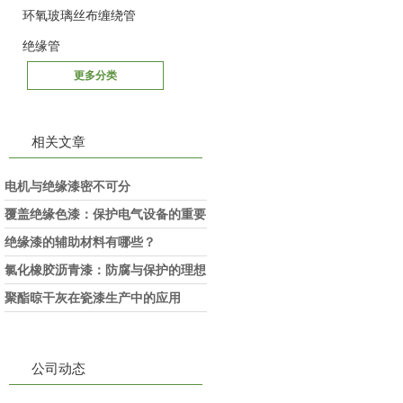
环氧玻璃丝布缠绕管
绝缘管
更多分类
相关文章
电机与绝缘漆密不可分
覆盖绝缘色漆：保护电气设备的重要
屏障
绝缘漆的辅助材料有哪些？
氯化橡胶沥青漆：防腐与保护的理想
选择
聚酯晾干灰在瓷漆生产中的应用
公司动态