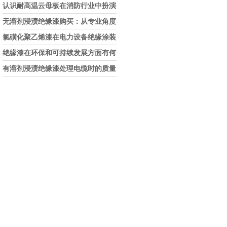
认识耐高温云母板在消防行业中扮演
的角色
无溶剂浸渍绝缘漆购买：从专业角度
看如何选择
氯磺化聚乙烯漆在电力设备绝缘涂装
中的实际应用效果
绝缘漆在环保和可持续发展方面有何
考虑？
有溶剂浸渍绝缘漆处理电缆时的质量
和安全性考虑因素