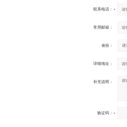
联系电话：
常用邮箱：
省份：
详细地址：
补充说明：
验证码：