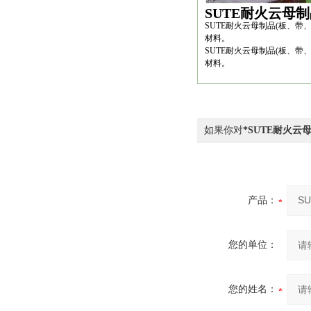
SUTE耐火云母制
SUTE耐火云母制品(板、带
材料。
SUTE耐火云母制品(板、带
材料。
如果你对
*SUTE耐火
产品：
您的单位：
您的姓名：