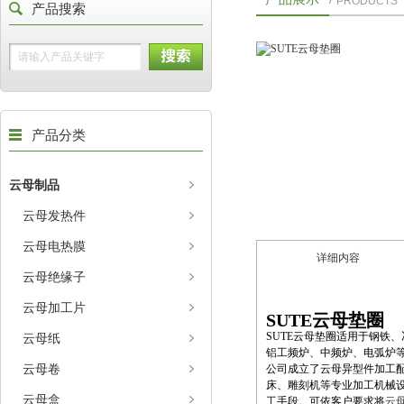
PRODUCTS
产品搜索
产品分类
云母制品
云母发热件
云母电热膜
详细内容
云母绝缘子
云母加工片
SUTE云母垫圈
SUTE云母垫圈适用于钢铁
云母纸
铝工频炉、中频炉、电弧炉
云母卷
公司成立了云母异型件加工
床、雕刻机等专业加工机械
云母盒
工手段。可依客户要求将
云