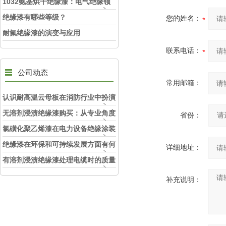
1032氨基烘干绝缘漆：电气绝缘领
域的“防护铠甲“
绝缘漆有哪些等级？
您的姓名：
耐氟绝缘漆的演变与应用
联系电话：
公司动态
常用邮箱：
认识耐高温云母板在消防行业中扮演
的角色
无溶剂浸渍绝缘漆购买：从专业角度
省份：
看如何选择
氯磺化聚乙烯漆在电力设备绝缘涂装
中的实际应用效果
绝缘漆在环保和可持续发展方面有何
详细地址：
考虑？
有溶剂浸渍绝缘漆处理电缆时的质量
和安全性考虑因素
补充说明：