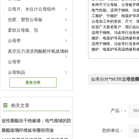
各种尺寸云母板、云母板开槽
云母片、水位计云母组件
电气性能。适用于钢铁、冶
工频炉、中频炉、电弧炉等
虫胶、塑型云母板
云母加工件的形状、尺寸、
欢迎广大新老客户，我们会
柔软云母板、箔
适用于钢铁、冶金等行业各
频炉、电弧炉等高温绝缘和
云母带
适用于钢铁、冶金等行业各
频炉、电弧炉等高温绝缘和
真空压力浸渍用酚醛环氧玻璃粉
云母带
云母制品
如果你对
*SUTE云母垫
更多分类
相关文章
产品：
改性聚酯自干绝缘漆：电气领域的防
护精灵
聚酯玻璃纤维板有哪些用途
您的单位：